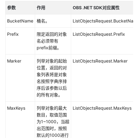
介
绍
参数
作用
OBS .NET SDK对应属性
BucketName
桶名。
ListObjectsRequest.BucketNam
计
费
Prefix
限定返回的对象
ListObjectsRequest.Prefix
说
名必须带有
明
prefix前缀。
快
Marker
列举对象的起始
ListObjectsRequest.Marker
速
位置，返回的对
入
象列表将是对象
门
名按照字典序排
序后该参数以后
用
的所有对象。
户
指
MaxKeys
列举对象的最大
ListObjectsRequest.MaxKeys
南
数目，取值范围
为1~1000，当超
权
出范围时，按照
限
默认的1000进行