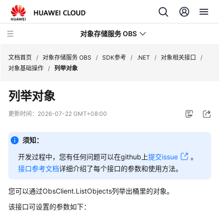
对象存储服务 OBS
文档首页
/
对象存储服务 OBS
/
SDK参考
/
.NET
/
对象相关接口
/
对象基础操作
/
列举对象
最
列举对象
新
动
更新时间：
2026-07-22 GMT+08:00
态
须知：
服
务
开发过程中，您有任何问题可以在github上
提交issue
。
公
接口参考文档
详细介绍了每个接口的参数和使用方法。
告
您可以通过ObsClient.ListObjects列举出桶里的对象。
产
该接口可设置的参数如下：
品