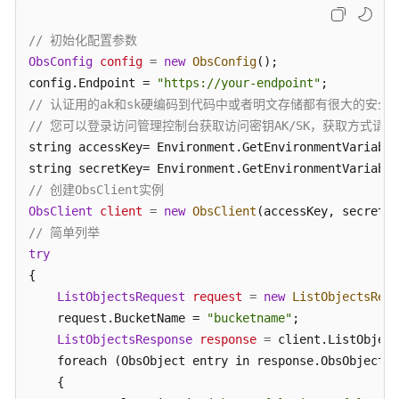
使
// 初始化配置参数
用
ObsConfig
config
=
new
ObsConfig
();

前
config.Endpoint = 
"https://your-endpoint"
须
// 认证用的ak和sk硬编码到代码中或者明文存储都有很大的安全风
知
// 您可以登录访问管理控制台获取访问密钥AK/SK，获取方式请参见https://s
string accessKey= Environment.GetEnvironmentVariable
SDK
string secretKey= Environment.GetEnvironmentVariable
下
载
// 创建ObsClient实例
ObsClient
client
=
new
ObsClient
示
// 简单列举
例
try
程
{

序
ListObjectsRequest
request
=
new
ListObjectsRequ
    request.BucketName = 
"bucketname"
;

快
ListObjectsResponse
response
=
 client.ListObject
速
    foreach (ObsObject entry in response.ObsObjects)

入
    {

门