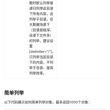
参
数时默认列举是
考
递归列举此目录
下所有内容，会
SDK
列举子目录。在
概
大数据场景下
述
（目录层级深、
目录下文件多）
Python
的列举，建议设
置
Java
[delimiter="/"]，
只列举当前目录
Go
下的内容，不列
举子目录，提高
Android
列举效率。
C
简单列举
BrowserJS
以下代码展示如何简单列举对象，最多返回1000个对象：
.NET