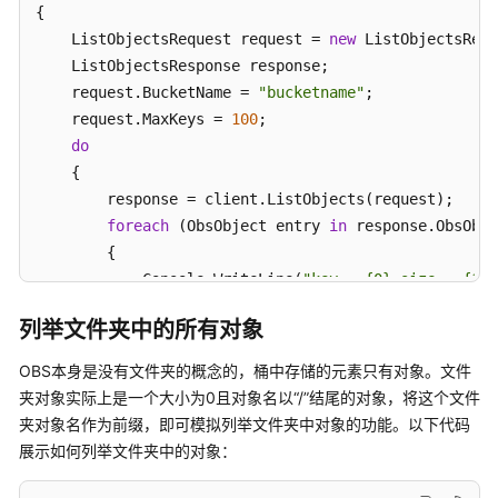
{

多
    ListObjectsRequest request = 
new
 ListObjectsRequ
段
    ListObjectsResponse response;

操
    request.BucketName = 
"bucketname"
;

作
    request.MaxKeys = 
100
;

do
对
    {

象
        response = client.ListObjects(request);

多
版
foreach
 (ObsObject entry 
in
 response.ObsObje
本
        {

控
            Console.WriteLine(
"key = {0} size = {1}"
制
        }

列举文件夹中的所有对象
        request.Marker = response.NextMarker;

临
    }

OBS本身是没有文件夹的概念的，桶中存储的元素只有对象。文件
时
while
 (response.IsTruncated);

夹对象实际上是一个大小为0且对象名以“/”结尾的对象，将这个文件
授
权
夹对象名作为前缀，即可模拟列举文件夹中对象的功能。以下代码
catch
 (ObsException ex)

访
展示如何列举文件夹中的对象：
{

问
    Console.WriteLine(
"ErrorCode: {0}"
, ex.ErrorCode