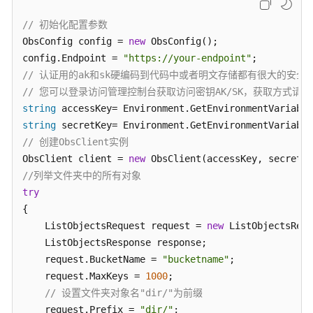
    Console.WriteLine(
"ErrorMessage: {0}"
, ex.ErrorM
异
// 初始化配置参数
} 
常
ObsConfig config = 
new
 ObsConfig();

处
config.Endpoint = 
"https://your-endpoint"
理
// 认证用的ak和sk硬编码到代码中或者明文存储都有很大的安全风
// 您可以登录访问管理控制台获取访问密钥AK/SK，获取方式请参见https://s
常
string
见
 accessKey= Environment.GetEnvironmentVariable
问
string
 secretKey= Environment.GetEnvironmentVariable
题
// 创建ObsClient实例
ObsClient client = 
new
iOS
//列举文件夹中的所有对象
try
PHP
{

    ListObjectsRequest request = 
new
 ListObjectsRequ
Node.js
    ListObjectsResponse response;

    request.BucketName = 
"bucketname"
;

视
    request.MaxKeys = 
1000
;

频
// 设置文件夹对象名"dir/"为前缀
帮
    request.Prefix = 
"dir/"
;
