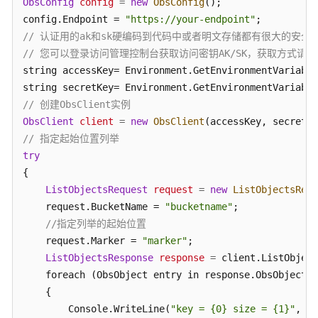
ObsConfig
config
片
=
new
ObsConfig
();

处
config.Endpoint = 
"https://your-endpoint"
理
// 认证用的ak和sk硬编码到代码中或者明文存储都有很大的安全风
// 您可以登录访问管理控制台获取访问密钥AK/SK，获取方式请参见https://s
判
string accessKey= Environment.GetEnvironmentVariable
断
string secretKey= Environment.GetEnvironmentVariable
对
// 创建ObsClient实例
象
ObsClient
client
=
new
ObsClient
是
// 指定起始位置列举
否
try
存
{

在
ListObjectsRequest
request
=
new
ListObjectsRequ
    request.BucketName = 
"bucketname"
;

复
//指定列举的起始位置
制
对
    request.Marker = 
"marker"
;

象
ListObjectsResponse
response
=
 client.ListObject
    foreach (ObsObject entry in response.ObsObjects)

删
    {

除
        Console.WriteLine(
"key = {0} size = {1}"
, en