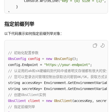
        Console.WriteLine(
"key = {0} size = {1}"
, en
度
    }

创
catch
 (ObsException ex)

建
指定前缀列举
文
{

件
    Console.WriteLine(
"ErrorCode: {0}"
, ex.ErrorCode
以下代码展示如何指定前缀列举对象：
夹
    Console.WriteLine(
"ErrorMessage: {0}"
, ex.ErrorM
}
设
置
// 初始化配置参数
对
ObsConfig
config
=
new
ObsConfig
();

象
config.Endpoint = 
"https://your-endpoint"
属
// 认证用的ak和sk硬编码到代码中或者明文存储都有很大的安全风
性
// 您可以登录访问管理控制台获取访问密钥AK/SK，获取方式请参见https://s
string accessKey= Environment.GetEnvironmentVariable
设
string secretKey= Environment.GetEnvironmentVariable
置
// 创建ObsClient实例
对
ObsClient
client
=
new
ObsClient
象
// 指定前缀列举
生