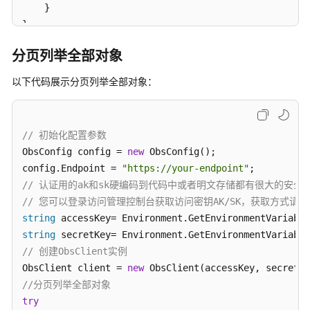
对
    }

象
catch
 (ObsException ex)

列
分页列举全部对象
{

举
    Console.WriteLine(
"ErrorCode: {0}"
, ex.ErrorCode
对
以下代码展示分页列举全部对象：
    Console.WriteLine(
"ErrorMessage: {0}"
, ex.ErrorM
象
}
管
// 初始化配置参数
理
ObsConfig config = 
new
 ObsConfig();

对
config.Endpoint = 
"https://your-endpoint"
象
// 认证用的ak和sk硬编码到代码中或者明文存储都有很大的安全风
ACL
// 您可以登录访问管理控制台获取访问密钥AK/SK，获取方式请参见https://s
string
 accessKey= Environment.GetEnvironmentVariable
获
取
string
 secretKey= Environment.GetEnvironmentVariable
对
// 创建ObsClient实例
象
ObsClient client = 
new
属
//分页列举全部对象
性
try