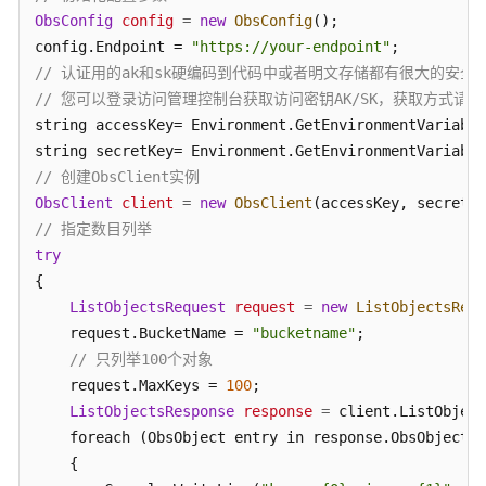
基
ObsConfig
config
=
new
ObsConfig
();

础
config.Endpoint = 
"https://your-endpoint"
操
// 认证用的ak和sk硬编码到代码中或者明文存储都有很大的安全风
作
// 您可以登录访问管理控制台获取访问密钥AK/SK，获取方式请参见https://s
string accessKey= Environment.GetEnvironmentVariable
上
string secretKey= Environment.GetEnvironmentVariable
传
// 创建ObsClient实例
对
ObsClient
client
象
=
new
ObsClient
// 指定数目列举
下
try
载
{

对
ListObjectsRequest
request
=
new
ListObjectsRequ
象
    request.BucketName = 
"bucketname"
;

// 只列举100个对象
获
    request.MaxKeys = 
100
;

取
ListObjectsResponse
response
=
 client.ListObject
上
    foreach (ObsObject entry in response.ObsObjects)

传
    {

进