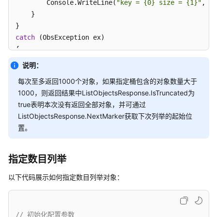
        Console.WriteLine(
"key = {0} size = {1}"
, en
    }

初
始
catch
 (ObsException ex)

化
{

桶
    Console.WriteLine(
"ErrorCode: {0}"
, ex.ErrorCode
说明：
相
    Console.WriteLine(
"ErrorMessage: {0}"
, ex.ErrorM
每次至多返回1000个对象，如果指定桶包含的对象数量大于
关
} 
接
1000，则返回结果中ListObjectsResponse.IsTruncated为
口
true表明本次没有返回全部对象，并可通过
ListObjectsResponse.NextMarker获取下次列举的起始位
对
置。
象
相
关
指定数目列举
接
以下代码展示如何指定数目列举对象：
口
对
象
// 初始化配置参数