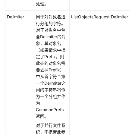
配
处理。
置
指
Delimiter
用于对对象名进
ListObjectsRequest.Delimiter
南
行分组的字符。
对于对象名中包
工
含Delimiter的对
具
象，其对象名
指
（如果请求中指
南
定了Prefix，则
此处的对象名需
最
要去掉Prefix）
佳
中从首字符至第
实
一个Delimiter之
践
间的字符串将作
为一个分组并作
API
为
参
CommonPrefix
考
返回。
对于并行文件系
SDK
统，不携带此参