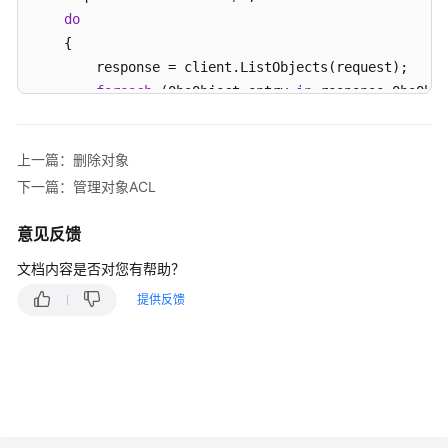
助
do
    {

常
        response = client.ListObjects(request);

见
问
foreach
 (ObsObject entry 
in
 response.ObsObje
题
        {

            Console.WriteLine(
"key = {0} size = {1}"
产
上一篇：删除对象
        }

品
下一篇：管理对象ACL
        request.Marker = response.NextMarker;

术
    }

语
意见反馈
while
 (response.IsTruncated);

文档内容是否对您有帮助？
更
catch
 (ObsException ex)

多
提供反馈
{

文
    Console.WriteLine(
"ErrorCode: {0}"
, ex.ErrorCode
档
    Console.WriteLine(
"ErrorMessage: {0}"
, ex.ErrorM
} 
通
用
参