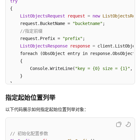
try
命
{

周
期
ListObjectsRequest
request
=
new
ListObjectsRequ
    request.BucketName = 
"bucketname"
;

重
//指定前缀
写
    request.Prefix = 
"prefix"
;

响
ListObjectsResponse
response
=
 client.ListObject
应
    foreach (ObsObject entry in response.ObsObjects)

头
    {

        Console.WriteLine(
"key = {0} size = {1}"
, en
获
    }

取
自
catch
 (ObsException ex)

定
指定起始位置列举
{

义
    Console.WriteLine(
元
"ErrorCode: {0}"
, ex.ErrorCode
以下代码展示如何指定起始位置列举对象：
数
    Console.WriteLine(
"ErrorMessage: {0}"
, ex.ErrorM
据
} 
// 初始化配置参数
图