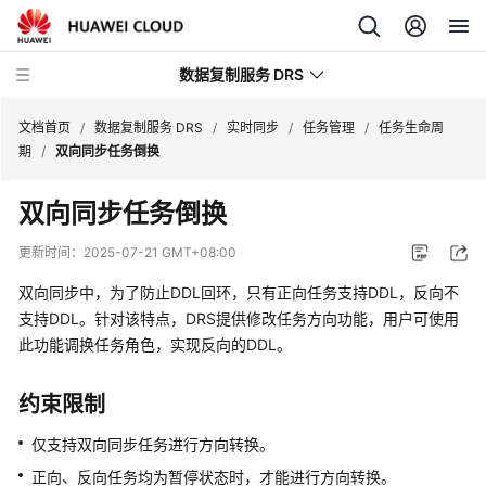
数据复制服务 DRS
文档首页
/
数据复制服务 DRS
/
实时同步
/
任务管理
/
任务生命周
期
/
双向同步任务倒换
最
双向同步任务倒换
新
动
更新时间：
2025-07-21 GMT+08:00
态
双向同步中，为了防止DDL回环，只有正向任务支持DDL，反向不
产
支持DDL。针对该特点，DRS提供修改任务方向功能，用户可使用
品
此功能调换任务角色，实现反向的DDL。
介
绍
约束限制
计
仅支持双向同步任务进行方向转换。
费
正向、反向任务均为暂停状态时，才能进行方向转换。