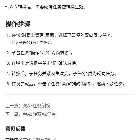
说
方向转换后，需要续传任务使转换生效。
明
快
操作步骤
速
入
在“实时同步管理”页面，选择已暂停的双向同步任务。
门
此时子任务1为正向任务。
单击任务“操作”列的“方向转换”。
用
在弹出对话框中单击“是”确认转换。
户
指
转换后，子任务关系发生改变，子任务1成为反向任务。
南
转换完成后，单击子任务“操作”列的“续传”，继续同步任务。
准
备
上一篇：双AZ任务倒换
工
作
下一篇：单AZ转双AZ任务
实
意见反馈
时
文档内容是否对您有帮助？