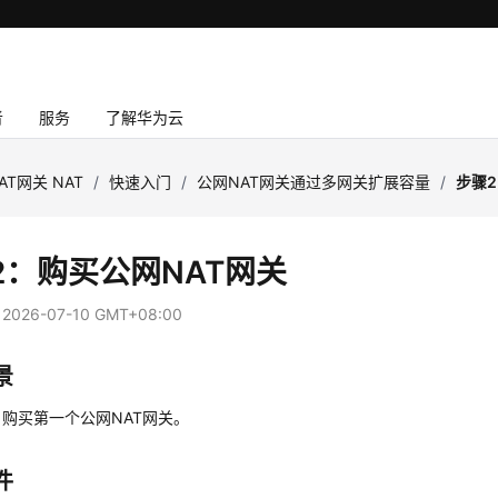
者
服务
了解华为云
AT网关 NAT
/
快速入门
/
公网NAT网关通过多网关扩展容量
/
步骤2
2：购买公网NAT网关
：
2026-07-10 GMT+08:00
景
，
购买
第一个
公网NAT网关
。
件