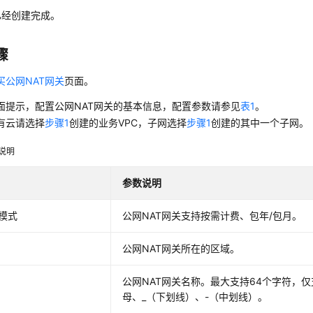
已经创建完成。
骤
买公网NAT网关
页面。
面提示，配置
公网NAT网关
的基本信息，配置参数请参见
表1
。
有云请选择
步骤1
创建的业务VPC，子网选择
步骤1
创建的其中一个子网。
说明
参数说明
模式
公网NAT网关
支持按需计费、包年/包月。
公网NAT网关
所在的区域。
公网NAT网关
名称。最大支持64个字符，
母、_（下划线）、-（中划线）。