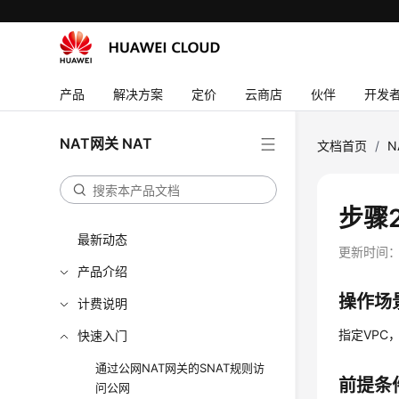
产品
解决方案
定价
云商店
伙伴
开发
NAT网关 NAT
文档首页
/
N
步骤
最新动态
更新时间
产品介绍
操作场
计费说明
指定VPC
快速入门
通过公网NAT网关的SNAT规则访
前提条
问公网