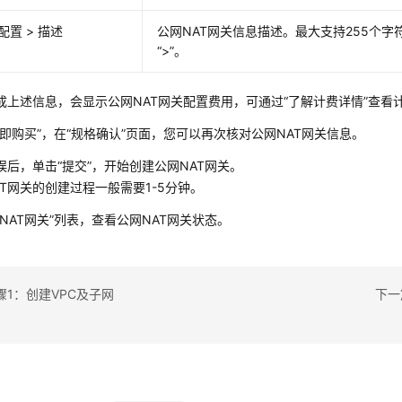
配置 > 描述
公网NAT网关
信息描述。最大支持255个字符
“>”。
成上述信息，会显示
公网NAT网关
配置费用，可通过“了解计费详情”查看
立即购买”
，在“规格确认”页面，您可以再次核对
公网NAT网关
信息。
误后，单击“提交”，开始创建
公网NAT网关
。
AT网关
的创建过程一般需要1-5分钟。
NAT网关
”列表，查看
公网NAT网关
状态。
骤1：创建VPC及子网
下一