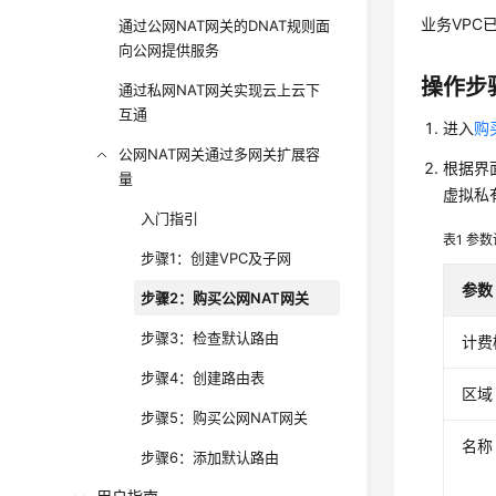
业务VPC
通过公网NAT网关的DNAT规则面
向公网提供服务
操作步
通过私网NAT网关实现云上云下
互通
进入
购
公网NAT网关通过多网关扩展容
根据界
量
虚拟私
入门指引
表1
参数
步骤1：创建VPC及子网
参数
步骤2：购买公网NAT网关
步骤3：检查默认路由
计费
步骤4：创建路由表
区域
步骤5：购买公网NAT网关
名称
步骤6：添加默认路由