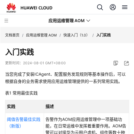
应用运维管理 AOM
文档首页
/
应用运维管理 AOM
/
快速入门（1.0）
/
入门实践
入门实践
最
新
更新时间：
2024-08-01 GMT+08:00
动
态
当您完成了安装ICAgent、配置服务发现规则等基本操作后，可以
根据自身的业务需求使用应用运维管理提供的一系列常用实践。
产
表1
常用最佳实践
品
介
实践
描述
绍
阈值告警最佳实践
告警作为AOM应用运维管理中一项基础功
计
（新版）
能，在日常运维中发挥着重要作用。AOM告
费
警可以对接华为云租户虚机、组件等数十种