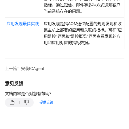
说
指标，通过短信、邮件等多种方式通知客户
明
当前系统存在的问题。
快
应用发现最佳实践
应用发现是指AOM通过配置的规则发现和收
速
集主机上部署的应用和关联的指标。可在“应
入
用监控”界面和“监控概览”界面查看发现的应
门
用和应用对应的指标数据。
用
户
指
上一篇：安装ICAgent
南
意见反馈
最
佳
文档内容是否对您有帮助？
实
提供反馈
践
API
参