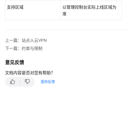
虚
支持区域
拟
以管理控制台实际上线区域为
专
准
用
网
络
上一篇：站点入云VPN
什
下一篇：约束与限制
么
是
意见反馈
虚
文档内容是否对您有帮助？
拟
专
提供反馈
用
网
络
产
品
优
势