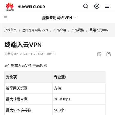
虚拟专用网络 VPN
文档首页
/
虚拟专用网络 VPN
/
产品介绍
/
产品规格
/
终端入云VPN
终端入云VPN
最
新
更新时间：
2024-11-29 GMT+08:00
动
态
表1
终端入云VPN
产品规格
产
对比项
专业型1
品
介
独享网关资源
支持
绍
最大转发带宽
300Mbps
图
解
最大VPN连接数
500个