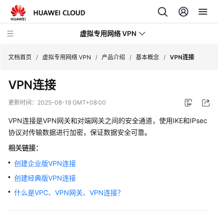
虚拟专用网络 VPN
文档首页
/
虚拟专用网络 VPN
/
产品介绍
/
基本概念
/
VPN连接
VPN连接
最
新
更新时间：
2025-08-19 GMT+08:00
动
态
VPN连接是VPN网关和对端网关之间的安全通道，使用IKE和IPsec
协议对传输数据进行加密，保证数据安全可靠。
产
相关链接：
品
创建企业版VPN连接
介
绍
创建经典版VPN连接
什么是VPC、VPN网关、VPN连接？
图
解