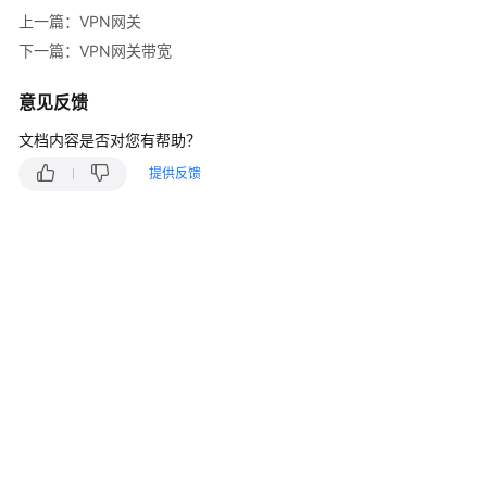
虚
上一篇：VPN网关
拟
专
下一篇：VPN网关带宽
用
网
意见反馈
络
文档内容是否对您有帮助？
什
提供反馈
么
是
虚
拟
专
用
网
络
产
品
优
势