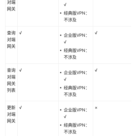
障
对端
√
排
网关
经典版VPN：
除
不涉及
常
查询
√
√
见
企业版VPN：
对端
问
√
网关
题
经典版VPN：
不涉及
API
参
查询
√
√
企业版VPN：
考
对端
√
网关
经典版VPN：
更
列表
不涉及
多
文
更新
√
×
档
企业版VPN：
对端
√
网关
视
经典版VPN：
频
不涉及