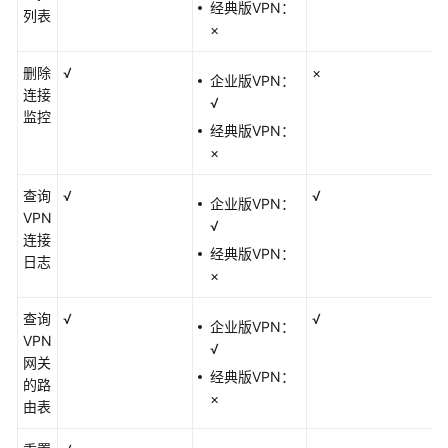
经典版VPN：
列表
（SLA）
×
白
删除
√
×
企业版VPN：
皮
连接
√
书
监控
资
经典版VPN：
源
×
查询
√
√
支
企业版VPN：
VPN
持
√
连接
区
经典版VPN：
日志
域
×
系
查询
√
√
企业版VPN：
统
VPN
√
权
网关
限
经典版VPN：
的路
×
由表