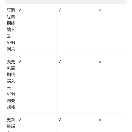
订购
√
√
×
包周
期终
端入
云
VPN
网关
变更
√
√
×
包周
期终
端入
云
VPN
网关
规格
更新
√
√
×
终端