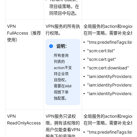
典
项目级策略，在
版
同项目中勾选。
VPN
的
VPN
VPN服务的所有执
全局服务的action和region
区
FullAccess（推荐
行权限。
在同一策略，需要补充全局ac
别
使用）
"tms:predefineTags:list"
说明：
"scm:cert:list"
安
所有查询
全
"scm:cert:get"
列表的
"scm:cert:download"
action不支
权
持企业项
"iam:identityProviders:g
限
目授权，
"iam:identityProviders:li
需要在IAM
管
视图下单
理
"iam:identityProviders:li
独配置。
基
于
VPN
VPN服务只读权
全局服务的action和region
IAM
ReadOnlyAccess
限，拥有该权限的
在同一策略，需要补充全局ac
进
用户仅能查看VPN
"tms:predefineTags:list"
行
服务下的资源信