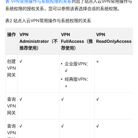
表 VPN常用操作与系统权限的关系
列出了站点入云VPN常用操作与
VPN
系统权限的授权关系，您可以参照该表选择合适的系统权限。
授
权
表2
站点入云VPN常用操作与系统权限的关系
项
列
操作
VPN
VPN
VPN
表
Administrator（不
FullAccess（推
ReadOnlyAccess
推荐使用）
荐使用）
服
务
创建
√
×
企业版VPN：
公
VPN
√
共
网关
接
经典版VPN：
口
×
授
权
查询
√
√
√
项
VPN
列
网关
表
查询
√
√
√
VPN
与