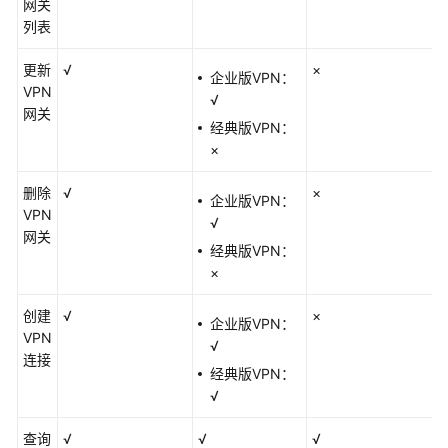
网关
其
列表
他
服
更新
√
×
务
企业版VPN：
VPN
的
√
网关
关
经典版VPN：
系
×
基
删除
√
×
企业版VPN：
本
VPN
√
概
网关
念
经典版VPN：
×
计
创建
√
×
费
企业版VPN：
VPN
说
√
连接
明
经典版VPN：
√
快
速
查询
√
√
√