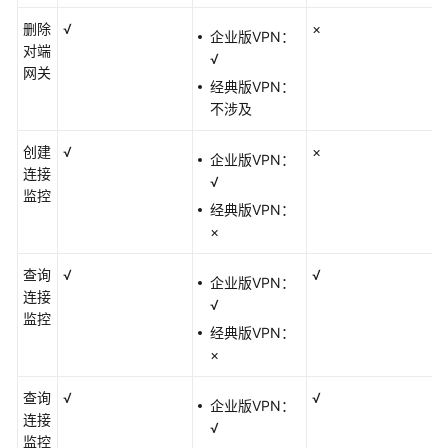
帮
助
删除
√
×
企业版VPN：
对端
√
网关
经典版VPN：
通
不涉及
用
参
创建
√
×
考
企业版VPN：
连接
√
监控
责
经典版VPN：
任
×
共
担
查询
√
√
企业版VPN：
连接
√
云
监控
经典版VPN：
服
×
务
等
查询
√
√
级
企业版VPN：
连接
协
√
监控
议