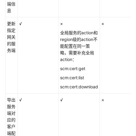
端信
息
更新
√
×
×
指定
全局服务的action和
网关
region级的action不
的服
能配置在同一策
务端
略，需要补充全局
action：
scm:cert:get
scm:cert:list
scm:cert:download
导出
√
√
×
服务
端对
应的
客户
端配