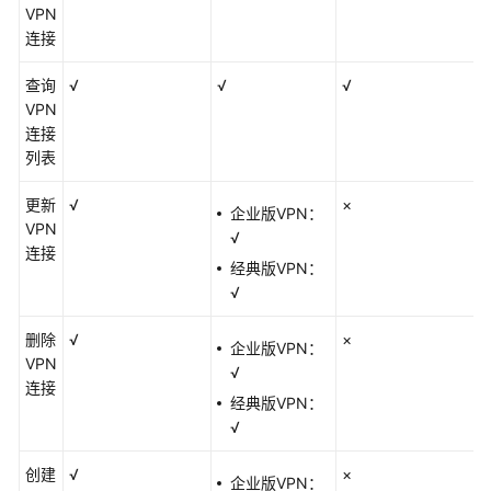
入
VPN
门
连接
用
查询
√
√
√
户
VPN
指
连接
南
列表
管
更新
√
×
企业版VPN：
理
VPN
√
员
连接
经典版VPN：
指
√
南
删除
√
×
最
企业版VPN：
VPN
佳
√
连接
实
经典版VPN：
践
√
故
创建
√
×
企业版VPN：