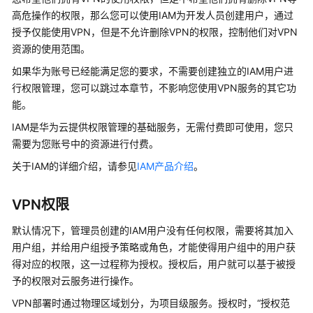
虚
高危操作的权限，那么您可以使用IAM为开发人员创建用户，通过
拟
授予仅能使用VPN，但是不允许删除VPN的权限，控制他们对VPN
专
用
资源的使用范围。
网
如果
华为账号
已经能满足您的要求，不需要创建独立的IAM用户进
络
行权限管理，您可以跳过本章节，不影响您使用VPN服务的其它功
能。
什
么
IAM是华为云提供权限管理的基础服务，无需付费即可使用，您只
是
需要为您账号中的资源进行付费。
虚
关于IAM的详细介绍，请参见
IAM产品介绍
。
拟
专
VPN权限
用
网
默认情况下，管理员创建的IAM用户没有任何权限，需要将其加入
络
用户组，并给用户组授予策略或角色，才能使得用户组中的用户获
得对应的权限，这一过程称为授权。授权后，用户就可以基于被授
产
予的权限对云服务进行操作。
品
优
VPN部署时通过物理区域划分，为项目级服务。授权时，“授权范
势