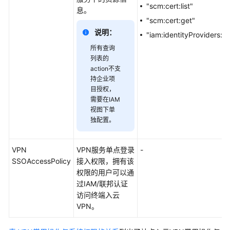
"scm:cert:list"
权
息。
限
"scm:cert:get"
管
说明：
"iam:identityProviders:li
理
所有查询
列表的
站
action不支
点
持企业项
入
目授权，
云
需要在IAM
VPN
视图下单
独配置。
授
权
项
VPN
VPN服务单点登录
-
列
SSOAccessPolicy
接入权限，拥有该
表
权限的用户可以通
过IAM/联邦认证
终
访问终端入云
端
VPN。
入
云