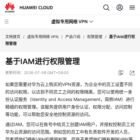
虚拟专用网络 VPN
文档首页
/
虚拟专用网络 VPN
/
产品介绍
/
权限管理
/
基于IAM进行权
限管理
最
基于IAM进行权限管理
新
动
更新时间：
2026-07-08 GMT+08:00
态
如果您需要对华为云上购买的VPN资源，为企业中的员工设置不同
产
的访问权限，以达到不同员工之间的权限隔离，您可以使用统一身
品
份认证服务（Identity and Access Management，简称IAM）进行
介
精细的权限管理。该服务提供用户身份认证、权限分配、访问控制
绍
等功能，可以帮助您安全地控制资源的访问。
通过IAM，您可以在账号中给员工创建IAM用户，并授权控制员工对
图
华为云资源的访问范围。例如您的员工中有负责软件开发的人员，
解
您希望他们拥有VPN的使用权限，但是不希望他们拥有删除VPN等