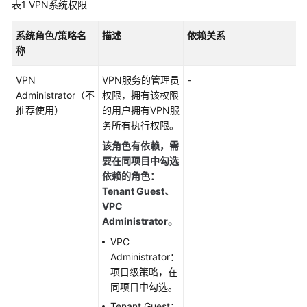
表1
VPN系统权限
制
系统角色/策略名
描述
依赖关系
参
称
考
标
VPN
VPN服务的管理员
-
准
Administrator（不
权限，拥有该权限
和
推荐使用）
的用户拥有VPN服
协
务所有执行权限。
议
该角色有依赖，
需
要在同项目中勾选
站
依赖的角色：
点
Tenant Guest、
入
VPC
云
Administrator。
企
VPC
业
Administrator：
版
项目级策略，在
VPN
同项目中勾选。
和
经
Tenant Guest：