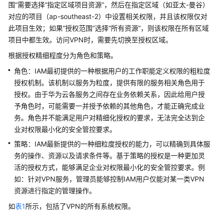
围”需要选择“指定区域项目资源”，然后在指定区域（如亚太-曼谷）
对应的项目（ap-southeast-2）中设置相关权限，并且该权限仅对
应
此项目生效；如果“授权范围”选择“所有资源”，则该权限在所有区域
用
项目中都生效。访问VPN时，需要先切换至授权区域。
场
景
根据授权精细程度分为角色和策略。
角色：IAM最初提供的一种根据用户的工作职能定义权限的粗粒度
产
授权机制。该机制以服务为粒度，提供有限的服务相关角色用于
品
授权。由于
华为云
各服务之间存在业务依赖关系，因此给用户授
功
予角色时，可能需要一并授予依赖的其他角色，才能正确完成业
能
务。角色并不能满足用户对精细化授权的要求，无法完全达到企
业对权限最小化的安全管控要求。
产
品
策略：IAM最新提供的一种细粒度授权的能力，可以精确到具体服
规
务的操作、资源以及请求条件等。基于策略的授权是一种更加灵
格
活的授权方式，能够满足企业对权限最小化的安全管控要求。例
如：针对VPN服务，管理员能够控制IAM用户仅能对某一类VPN
约
资源进行指定的管理操作。
束
如
表1
所示，包括了VPN的所有系统权限。
与
限