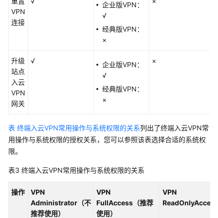
重置
√
×
企业版VPN：
VPN
√
连接
经典版VPN：
×
升级
√
×
企业版VPN：
站点
√
入云
经典版VPN：
VPN
×
网关
表 终端入云VPN常用操作与系统权限的关系
列出了终端入云VPN常
用操作与系统权限的授权关系，您可以参照该表选择合适的系统权
限。
表3
终端入云VPN常用操作与系统权限的关系
操作
VPN
VPN
VPN
Administrator（不
FullAccess（推荐
ReadOnlyAcces
推荐使用）
使用）