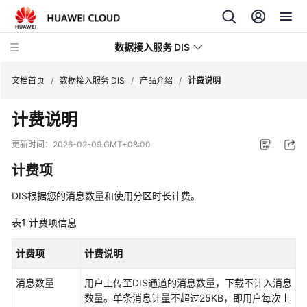
数据接入服务 DIS
文档首页
/
数据接入服务 DIS
/
产品介绍
/
计费说明
计费说明
最
新
更新时间：
2026-02-09 GMT+08:00
动
计费项
态
DIS根据您的消息数量和使用分区时长计费。
产
品
表1
计费项信息
介
绍
计费项
计费说明
什
消息数量
用户上传至DIS通道的消息数量，下载不计入消息
么
数量。单条消息计量不超过25KB，即用户每次上