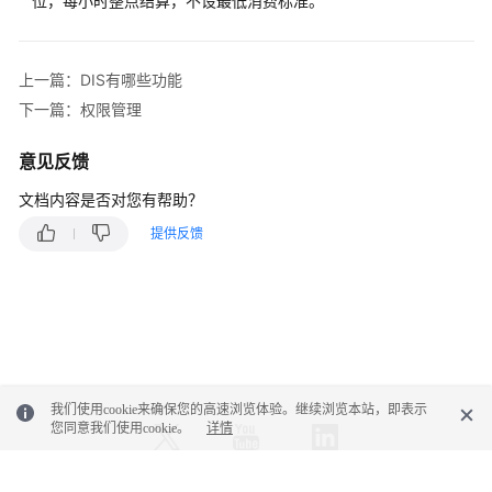
位，每小时整点结算，不设最低消费标准。
计
费
说
上一篇：DIS有哪些功能
明
下一篇：权限管理
权
意见反馈
限
管
文档内容是否对您有帮助？
理
提供反馈
与
其
他
服
务
的
我们使用cookie来确保您的高速浏览体验。继续浏览本站，即表示
关
您同意我们使用cookie。
详情
系
使