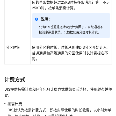
是
传的单条数据超过25KB时按多条消息计算，不足
数
25KB时，按单条消息计算。
据
接
说明：
入
只有DIS普通通道涉及此计费因子，高级通道不
服
按消息数量收费，只根据使用分区时长计费。
务
DIS
分区时间
使用分区的时长，时长从创建DIS分区开始计入。
应
普通通道和高级通道的分区使用时长计费标准不
用
同。
场
景
计费方式
DIS
有
DIS提供按需计费和包年包月计费方式供您灵活选择，使用越久越便
哪
宜。
些
按需计费
功
能
DIS默认为按需计费方式，即按实际使用的时长收费，以小时为单