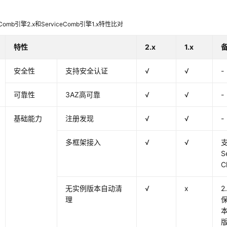
ceComb引擎2.x和ServiceComb引擎1.x特性比对
特性
2.x
1.x
安全性
支持安全认证
√
√
-
可靠性
3AZ高可靠
√
√
-
基础能力
注册发现
√
√
-
多框架接入
√
√
支
S
C
无实例版本自动清
√
x
2
理