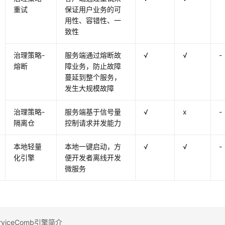
重试
保证用户业务的可
用性、容错性、一
致性
治理策略-
服务端通过熔断故
√
√
-
熔断
障业务，防止故障
蔓延到整个服务，
发生大规模故障
治理策略-
服务端基于信号量
√
x
-
隔离仓
控制请求并发能力
本地轻量
本地一键启动，方
√
√
-
化引擎
便开发者离线开发
微服务
viceComb引擎简介