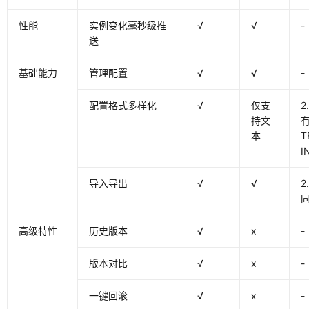
性能
实例变化毫秒级推
√
√
-
送
基础能力
管理配置
√
√
-
配置格式多样化
√
仅支
持文
有
本
T
I
导入导出
√
√
高级特性
历史版本
√
x
-
版本对比
√
x
-
一键回滚
√
x
-