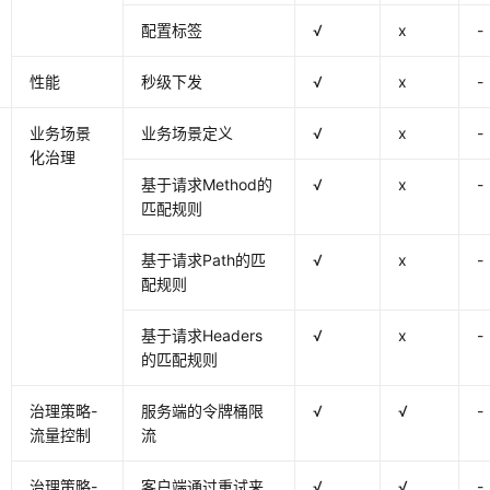
配置标签
√
x
-
性能
秒级下发
√
x
-
业务场景
业务场景定义
√
x
-
化治理
基于请求Method的
√
x
-
匹配规则
基于请求Path的匹
√
x
-
配规则
基于请求Headers
√
x
-
的匹配规则
治理策略-
服务端的令牌桶限
√
√
-
流量控制
流
治理策略-
客户端通过重试来
√
√
-