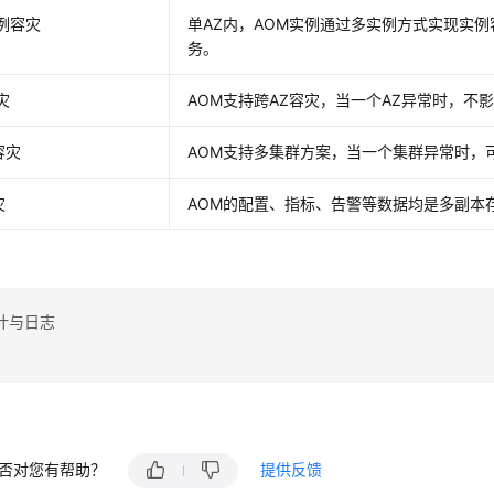
例容灾
单AZ内，AOM实例通过多实例方式实现实
务。
灾
AOM支持跨AZ容灾，当一个AZ异常时，不
容灾
AOM支持多集群方案，当一个集群异常时，
灾
AOM的配置、指标、告警等数据均是多副本
计与日志
否对您有帮助？
提供反馈