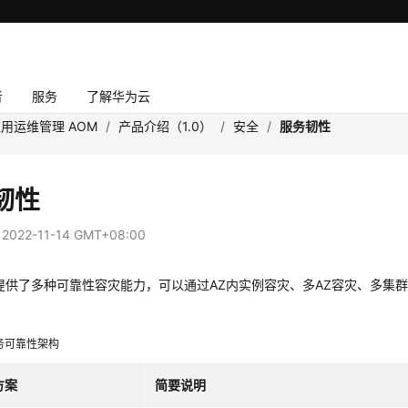
者
服务
了解华为云
用运维管理 AOM
/
产品介绍（1.0）
/
安全
/
服务韧性
韧性
：
2022-11-14 GMT+08:00
提供了多种可靠性容灾能力，可以通过AZ内实例容灾、多AZ容灾、多集
。
务可靠性架构
方案
简要说明