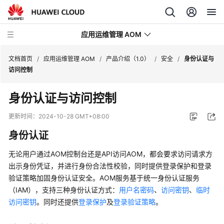
应用运维管理 AOM
文档首页
/
应用运维管理 AOM
/
产品介绍（1.0）
/
安全
/
身份认证与
访问控制
最
身份认证与访问控制
新
动
更新时间：
2024-10-28 GMT+08:00
态
身份认证
产
无论用户通过AOM控制台还是API访问AOM，都会要求访问请求方
品
出示身份凭证，并进行身份合法性校验，同时提供登录保护和登录
介
验证策略加固身份认证安全。AOM服务基于统一身份认证服务
绍
（IAM），支持三种身份认证方式：
用户名密码
、
访问密钥
、
临时
访问密钥
。同时还提供
登录保护
及
登录验证策略
。
计
费