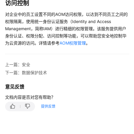
说
访问控制
明
对企业中的员工设置不同的AOM访问权限，以达到不同员工之间的
快
权限隔离，使用统一身份认证服务（Identity and Access
速
Management，简称IAM）进行精细的权限管理。该服务提供用户
入
身份认证、权限分配、访问控制等功能，可以帮助您安全地控制华
门
为云资源的访问。详情请参考
AOM权限管理
。
用
户
上一篇：安全
指
下一篇：数据保护技术
南
意见反馈
最
佳
文档内容是否对您有帮助？
实
提供反馈
践
API
参