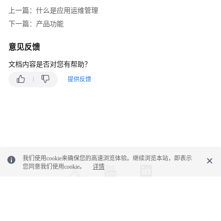
上一篇：什么是应用运维管理
产
下一篇：产品功能
品
介
绍
意见反馈
（1.0）
文档内容是否对您有帮助？
什
提供反馈
么
是
应
用
运
维
管
我们使用cookie来确保您的高速浏览体验。继续浏览本站，即表示
理
您同意我们使用cookie。
详情
产
品
© 2026, 华为云计算技术有限公司及其关联公司。保留一切权利。
架
构