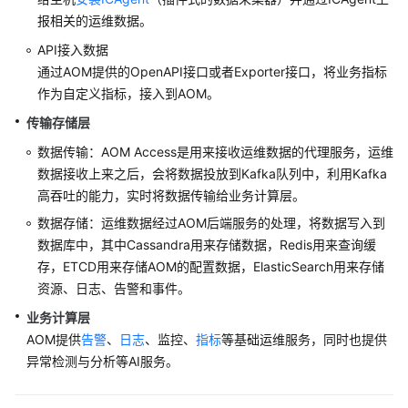
考
报相关的运维数据。
SDK
API接入数据
参
通过AOM提供的OpenAPI接口或者Exporter接口，将业务指标
考
作为自定义指标，接入到AOM。
传输存储层
常
见
数据传输：AOM Access是用来接收运维数据的代理服务，运维
问
数据接收上来之后，会将数据投放到Kafka队列中，利用Kafka
题
高吞吐的能力，实时将数据传输给业务计算层。
数据存储：运维数据经过AOM后端服务的处理，将数据写入到
视
数据库中，其中Cassandra用来存储数据，Redis用来查询缓
频
帮
存，ETCD用来存储AOM的配置数据，ElasticSearch用来存储
助
资源、日志、告警和事件。
业务计算层
AOM
AOM提供
告警
、
日志
、监控、
指标
等基础运维服务，同时也提供
1.0
异常检测与分析等AI服务。
文
档