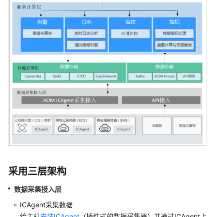
说
明
快
速
入
门
用
户
指
南
最
佳
实
采用三层架构
践
数据采集接入层
API
ICAgent采集数据
参
给主机
安装ICAgent
（插件式的数据采集器）并通过ICAgent上