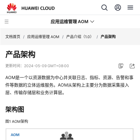
应用运维管理 AOM
文档首页
/
应用运维管理 AOM
/
产品介绍（1.0）
/
产品架构
产品架构
最
新
更新时间：
2024-05-09 GMT+08:00
动
态
AOM是一个以资源数据为中心并关联日志、指标、资源、告警和事
件等数据的立体运维服务。AOM从架构上主要分为数据采集接入
产
层、传输存储层和业务计算层。
品
介
架构图
绍
图1
AOM架构
计
费