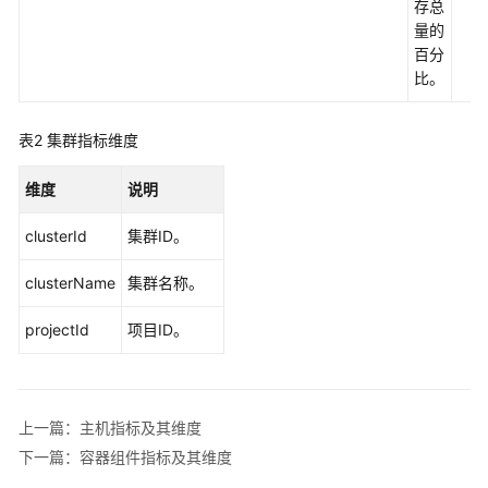
存总
与
量的
其
百分
他
比。
服
务
表2
集群指标维度
的
关
维度
说明
系
clusterId
集群ID。
基
本
clusterName
集群名称。
概
念
projectId
项目ID。
权
限
管
上一篇：主机指标及其维度
理
下一篇：容器组件指标及其维度