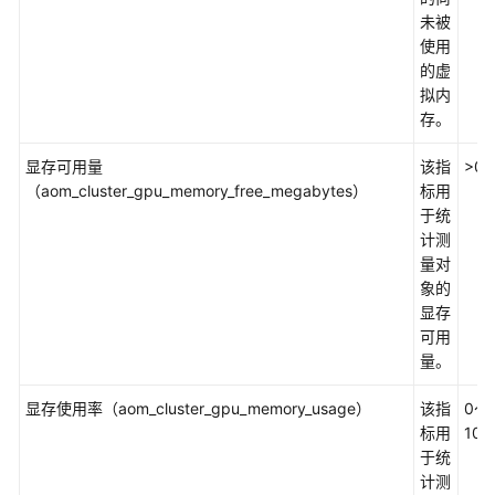
未被
总
使用
览
的虚
拟内
简
存。
介
显存可用量
该指
>0
网
（aom_cluster_gpu_memory_free_megabytes）
标用
络
于统
指
计测
标
量对
及
象的
其
显存
维
可用
度
量。
磁
显存使用率（aom_cluster_gpu_memory_usage）
该指
0～
盘
标用
100
指
于统
标
计测
及