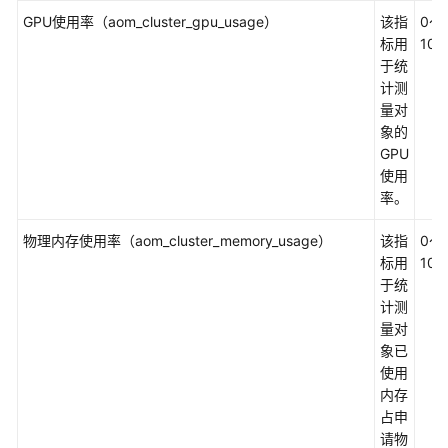
度
GPU使用率（aom_cluster_gpu_usage）
该指
0～
标用
100
主
于统
机
计测
指
量对
标
象的
及
GPU
其
使用
维
率。
度
物理内存使用率（aom_cluster_memory_usage）
该指
0～
集
标用
100
群
于统
指
计测
标
量对
及
象已
其
使用
维
内存
度
占申
请物