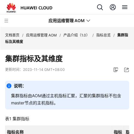
应用运维管理 AOM
文档首页
/
应用运维管理 AOM
/
产品介绍（1.0）
/
指标总览
/
集群指
标及其维度
最
集群指标及其维度
新
动
更新时间：
2023-11-14 GMT+08:00
态
说明：
产
品
集群指标由AOM通过主机指标汇聚，汇聚的集群指标不包含
介
master节点的主机指标。
绍
表1
集群指标
计
费
指标名称
指标
取