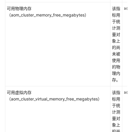
可用物理内存
该指
≥0
产
（aom_cluster_memory_free_megabytes）
标用
品
于统
功
计测
能
量对
象上
应
的尚
用
未被
场
使用
景
的物
理内
产
存。
品
可用虚拟内存
规
该指
≥0
（aom_cluster_virtual_memory_free_megabytes）
格
标用
差
于统
异
计测
量对
象上
指
的尚
标