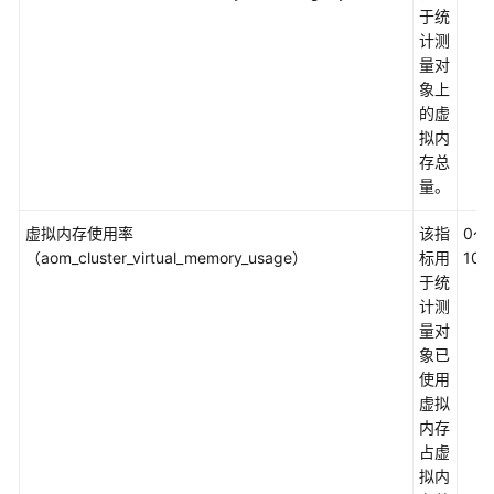
安
于统
全
计测
量对
约
象上
束
的虚
与
拟内
限
存总
制
量。
隐
虚拟内存使用率
该指
0～
私
（aom_cluster_virtual_memory_usage）
标用
100
与
于统
敏
计测
感
量对
信
象已
息
使用
保
虚拟
护
内存
声
占虚
明
拟内