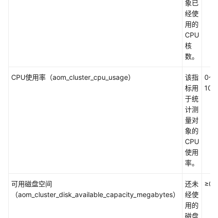
考
象已
经使
SDK
用的
参
CPU
考
核
数。
常
CPU使用率（aom_cluster_cpu_usage）
见
该指
0～
问
标用
100
题
于统
计测
量对
视
象的
频
CPU
帮
使用
助
率。
AOM
可用磁盘空间
还未
≥0
1.0
（aom_cluster_disk_available_capacity_megabytes）
经使
文
用的
档
磁盘