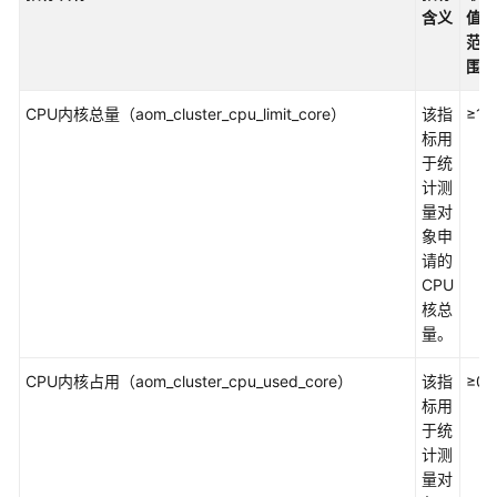
说
含义
值
明
范
围
快
速
CPU内核总量（aom_cluster_cpu_limit_core）
该指
≥1
入
标用
门
于统
计测
用
量对
户
象申
指
请的
南
CPU
核总
最
量。
佳
实
CPU内核占用（aom_cluster_cpu_used_core）
该指
≥0
践
标用
于统
API
计测
参
量对