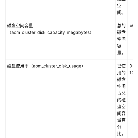
空
产
间。
品
介
磁盘空间容量
总的
≥0
绍
（aom_cluster_disk_capacity_megabytes）
磁盘
（1.0）
空间
容
什
量。
么
是
磁盘使用率（aom_cluster_disk_usage）
已使
0～
应
用的
100
用
磁盘
运
空间
维
占总
管
的磁
理
盘空
间容
产
量百
品
分
架
比。
构