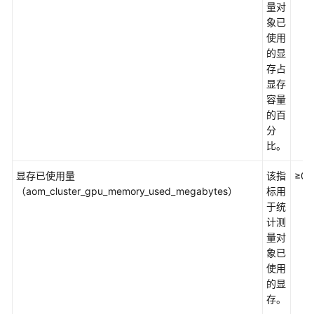
量对
其
象已
维
使用
度
的显
存占
磁
显存
盘
容量
分
的百
区
分
指
比。
标
显存已使用量
该指
≥0
文
（aom_cluster_gpu_memory_used_megabytes）
标用
件
于统
系
计测
统
量对
指
象已
标
使用
及
的显
其
存。
维