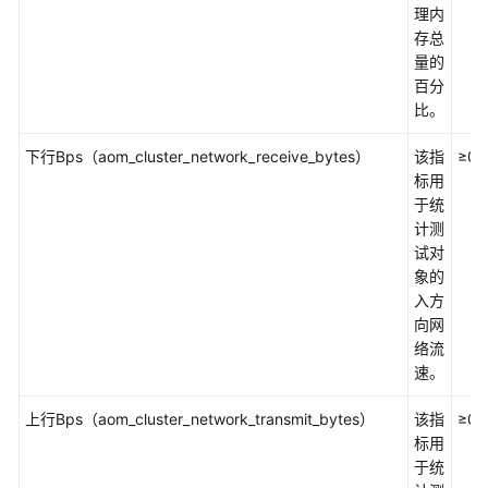
理内
容
存总
器
量的
组
百分
件
比。
指
标
下行Bps（aom_cluster_network_receive_bytes）
该指
≥0
及
标用
其
于统
维
计测
度
试对
象的
虚
入方
机
向网
组
络流
件
速。
指
标
上行Bps（aom_cluster_network_transmit_bytes）
该指
≥0
及
标用
其
于统
维