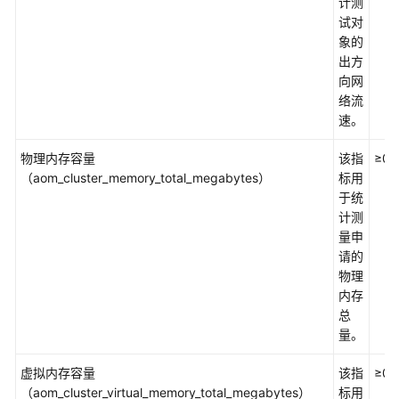
计测
度
试对
象的
实
出方
例
向网
指
络流
标
速。
及
其
物理内存容量
该指
≥0
维
（aom_cluster_memory_total_megabytes）
标用
度
于统
计测
服
量申
务
请的
指
物理
标
内存
及
总
其
量。
维
度
虚拟内存容量
该指
≥0
（aom_cluster_virtual_memory_total_megabytes）
标用