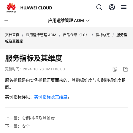
应用运维管理 AOM
文档首页
/
应用运维管理 AOM
/
产品介绍（1.0）
/
指标总览
/
服务指
标及其维度
最
服务指标及其维度
新
动
更新时间：
2024-10-28 GMT+08:00
态
服务指标是由实例指标汇聚而来的，其指标维度与实例指标维度相
产
同。
品
实例指标详见：
实例指标及其维度
。
介
绍
上一篇：实例指标及其维度
计
下一篇：安全
费