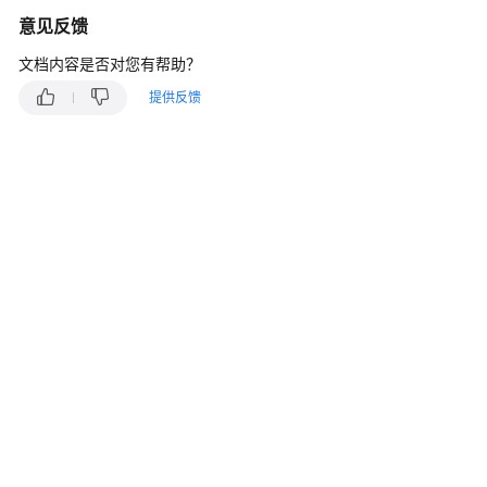
说
意见反馈
明
文档内容是否对您有帮助？
快
速
提供反馈
入
门
用
户
指
南
最
佳
实
践
API
参