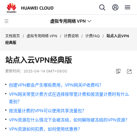
虚拟专用网络 VPN
文档首页
/
虚拟专用网络 VPN
/
计费说明
/
计费FAQ
/
站点入云VPN
经典版
最
站点入云VPN经典版
新
动
更新时间：
2025-04-14 GMT+08:00
态
创建VPN都会产生哪些费用，VPN网关IP收费吗？
产
VPN网关带宽计费方式在选择按带宽计费和按流量计费时有什么
品
差别？
介
绍
按流量计费的VPN可以使用共享流量包？
VPN资源在什么情况下会被冻结，如何解除被冻结的VPN资源？
计
VPN资源如何扣费，如何使用优惠券？
费