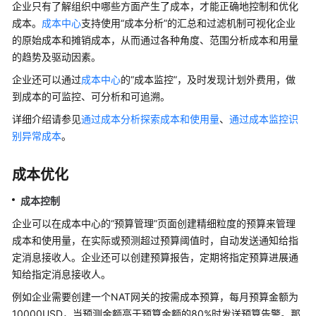
企业只有了解组织中哪些方面产生了成本，才能正确地控制和优化
用
成本。
成本中心
支持使用“成本分析”的汇总和过滤机制可视化企业
户
的原始成本和摊销成本，从而通过各种角度、范围分析成本和用量
指
的趋势及驱动因素。
南
企业还可以通过
成本中心
的“成本监控”，及时发现计划外费用，做
最
到成本的可监控、可分析和可追溯。
佳
详细介绍请参见
通过成本分析探索成本和使用量
、
通过成本监控识
实
别异常成本
。
践
成本优化
API
参
成本控制
考
企业可以在成本中心的“预算管理”页面创建精细粒度的预算来管理
SDK
成本和使用量，在实际或预测超过预算阈值时，自动发送通知给指
参
定消息接收人。企业还可以创建预算报告，定期将指定预算进展通
考
知给指定消息接收人。
例如企业需要创建一个NAT网关的按需成本预算，每月预算金额为
常
10000USD，当预测金额高于预算金额的80%时发送预算告警。那