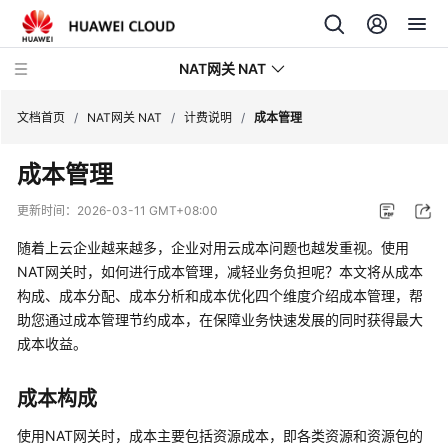
NAT网关 NAT
文档首页
/
NAT网关 NAT
/
计费说明
/
成本管理
成本管理
最
新
更新时间：
2026-03-11 GMT+08:00
动
态
随着上云企业越来越多，企业对用云成本问题也越发重视。使用
NAT网关时，如何进行成本管理，减轻业务负担呢？本文将从成本
产
构成、成本分配、成本分析和成本优化四个维度介绍成本管理，帮
品
助您通过成本管理节约成本，在保障业务快速发展的同时获得最大
介
成本收益。
绍
成本构成
计
费
使用NAT网关时，成本主要包括资源成本，即各类资源和资源包的