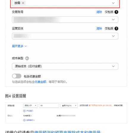
书
资
源
支
持
区
域
系
统
权
限
图4
设置提醒
详细介绍请参见
使用预测和预算来跟踪成本和使用量
。