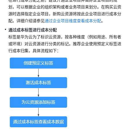
例
划，可以根据企业的组织架构或者业务项目来划分。在购买云资
源时选择指定企业项目，新购云资源将按此企业项目进行成本分
变
更
配。详细介绍请参见
通过企业项目维度查看成本分配
。
计
通过成本标签进行成本分配
费
标签是华为云为了标识云资源，按各种维度（例如用途、所有者
模
或环境）对云资源进行分类的标记。推荐企业使用预定义标签进
式
行成本归集，具体流程如下：
续
费
费
用
账
单
欠
费
说