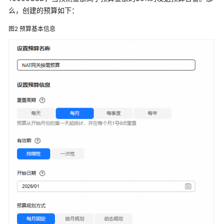
见
么，创建的预算如下：
问
题
图2
预算基本信息
视
频
帮
助
产
品
术
语
更
多
文
档
通