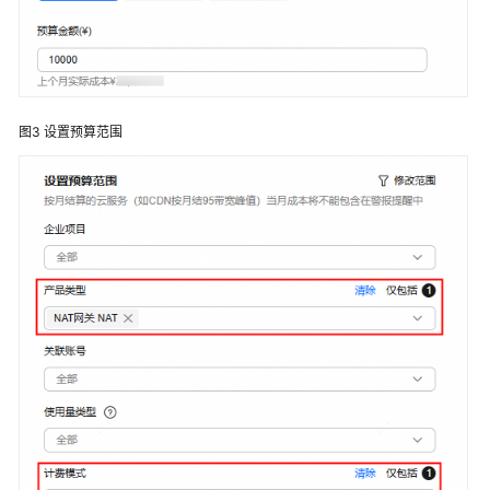
用
参
考
责
图3
设置预算范围
任
共
担
云
服
务
等
级
协
议
（SLA）
白
皮