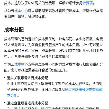
说
成本，这取决于NAT网关的计费项，详细介绍请参见
计费项
。
明
华为云
成本中心
可以帮助您更高效地管理资源成本，但运维成本需
要您自行识别、管理和优化。
计
费
概
成本分配
述
成本管理的基础是树立成本责任制，让各部门、各业务团队、各责
计
任人参与进来，为各自消耗云服务产生的成本负责。企业可以通过
费
成本分配的方式，将云上成本分组，归集到特定的团队或项目业务
模
中，让各责任组织及时了解各自的成本情况。
式
华为云
成本中心
支持通过多种不同的方式对成本进行归集和重新分
配，您可以根据需要选择合适的分配工具。
计
费
通过关联账号进行成本分配
项
企业主客户可以使用关联账号对子客户的成本进行归集，从而对
子账号进行财务管理。详细介绍请参见
通过关联账号维度查看成
计
本分配
。
费
通过企业项目进行成本分配
样
在进行成本分配之前，建议开通企业项目并做好企业项目的规