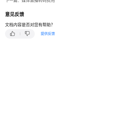
下一篇：媒体直播转码费用
介
绍
意见反馈
计
文档内容是否对您有帮助？
费
说
提供反馈
明
计
费
项
基
础
服
务
计
费
标