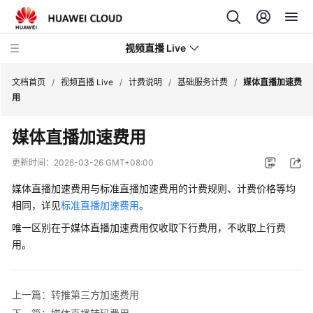
视频直播 Live
文档首页
/
视频直播 Live
/
计费说明
/
基础服务计费
/
媒体直播加速费
用
最
媒体直播加速费用
新
动
更新时间：
2026-03-26 GMT+08:00
态
媒体直播加速费用与标准直播加速费用的计费规则、计费价格等均
服
相同，详见
标准直播加速费用
。
务
唯一区别在于媒体直播加速费用仅收取下行费用，不收取上行费
公
用。
告
产
上一篇：转推第三方加速费用
品