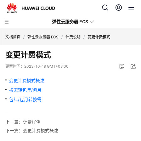
弹性云服务器 ECS
文档首页
/
弹性云服务器 ECS
/
计费说明
/
变更计费模式
变更计费模式
最
新
更新时间：
2023-10-19 GMT+08:00
动
态
变更计费模式概述
按需转包年/包月
产
品
包年/包月转按需
介
绍
上一篇：计费样例
计
下一篇：变更计费模式概述
费