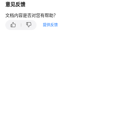
说
意见反馈
明
文档内容是否对您有帮助？
计
提供反馈
费
概
述
计
费
模
式
计
费
项
计
费
样