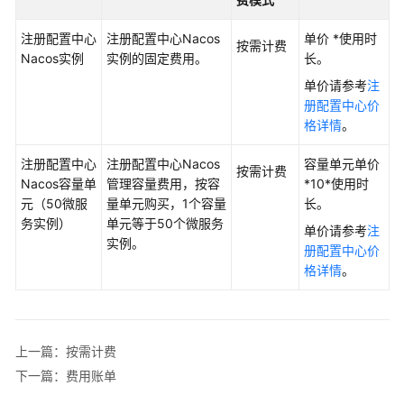
说
明
注册配置中心
注册配置中心Nacos
单价 *使用时
按需计费
Nacos实例
实例的固定费用。
长。
概
述
单价请参考
注
册配置中心价
注
格详情
。
册
注册配置中心
配
注册配置中心Nacos
容量单元单价
按需计费
Nacos容量单
置
管理容量费用，按容
*10*使用时
元（50微服
中
量单元购买，1个容量
长。
务实例）
心
单元等于50个微服务
单价请参考
注
实例。
册配置中心价
注
格详情
。
册
配
置
中
上一篇：按需计费
心
下一篇：费用账单
计
费