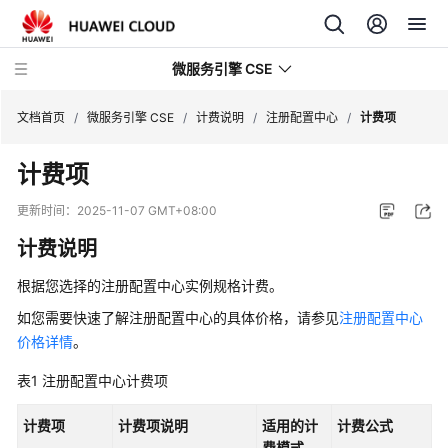
微服务引擎 CSE
文档首页
/
微服务引擎 CSE
/
计费说明
/
注册配置中心
/
计费项
计费项
最
新
更新时间：
2025-11-07 GMT+08:00
动
计费说明
态
根据您选择的注册配置中心实例规格计费。
产
品
如您需要快速了解注册配置中心的具体价格，请参见
注册配置中心
介
价格详情
。
绍
表1
注册配置中心计费项
计
计费项
计费项说明
适用的计
计费公式
费
费模式