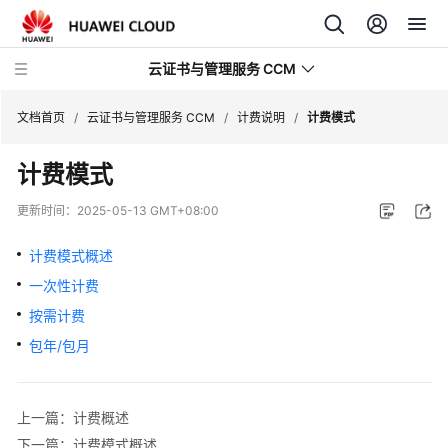
云证书与管理服务 CCM
文档首页
/
云证书与管理服务 CCM
/
计费说明
/
计费模式
计费模式
最
新
更新时间：
2025-05-13 GMT+08:00
动
态
计费模式概述
一次性计费
服
务
按需计费
公
包年/包月
告
快
上一篇：计费概述
速
下一篇：计费模式概述