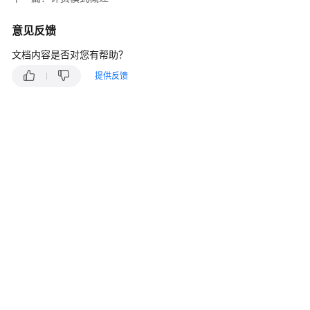
入
门
意见反馈
产
文档内容是否对您有帮助？
品
提供反馈
介
绍
计
费
说
明
计
费
概
述
计
费