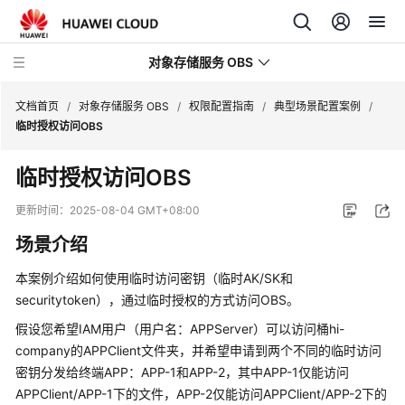
对象存储服务 OBS
文档首页
/
对象存储服务 OBS
/
权限配置指南
/
典型场景配置案例
/
临时授权访问OBS
最
临时授权访问OBS
新
动
更新时间：
2025-08-04 GMT+08:00
态
场景介绍
服
本案例介绍如何使用临时访问密钥（临时AK/SK和
务
securitytoken），通过临时授权的方式访问OBS。
公
告
假设您希望IAM用户（用户名：APPServer）可以访问桶hi-
company的APPClient文件夹，并希望申请到两个不同的临时访问
产
密钥分发给终端APP：APP-1和APP-2，其中APP-1仅能访问
品
APPClient/APP-1下的文件，APP-2仅能访问APPClient/APP-2下的