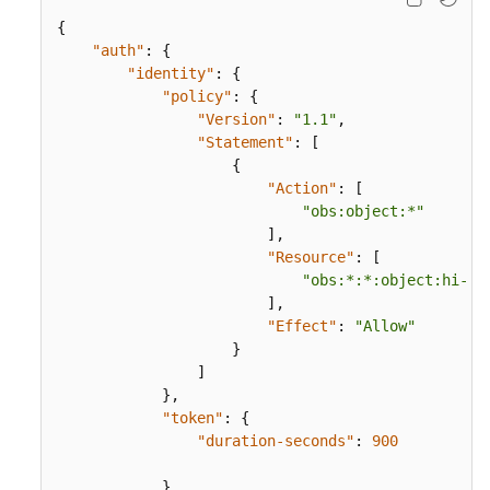
授
权
{
"auth"
:
{
"identity"
:
{
对
"policy"
:
{
所
"Version"
:
"1.1"
,
有
"Statement"
:
[
账
{
号
"Action"
:
[
授
"obs:object:*"
权
]
,
"Resource"
:
[
临
"obs:*:*:object:hi-co
时
]
,
授
"Effect"
:
"Allow"
权
}
访
]
问
}
,
OBS
"token"
:
{
"duration-seconds"
:
900
让
}
,
IAM