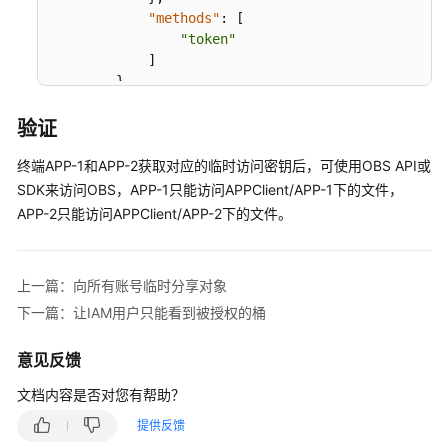
"methods"
:
[
用
"token"
户
]
只
}
能
}
看
}
验证
到
被
终端APP-1和APP-2获取对应的临时访问密钥后，可使用OBS API或
授
SDK来访问OBS，APP-1只能访问APPClient/APP-1下的文件，
权
APP-2只能访问APPClient/APP-2下的文件。
的
桶
上一篇：向所有账号临时分享对象
限
制
下一篇：让IAM用户只能看到被授权的桶
指
定
意见反馈
的
文档内容是否对您有帮助？
IP
地
提供反馈
址