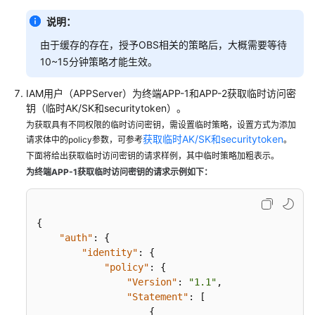
览
说明：
对
由于缓存的存在，授予OBS相关的策略后，大概需要等待
当
10~15分钟策略才能生效。
前
账
IAM用户（APPServer）为终端APP-1和APP-2获取临时访问密
号
钥（临时AK/SK和securitytoken）。
下
为获取具有不同权限的临时访问密钥，需设置临时策略，设置方式为添加
单
获取临时AK/SK和securitytoken
请求体中的policy参数，可参考
。
个
下面将给出获取临时访问密钥的请求样例，其中临时策略加粗表示。
IAM
为终端APP-1获取临时访问密钥的请求示例如下：
用
户
授
{
权
"auth"
:
{
"identity"
:
{
对
"policy"
:
{
当
"Version"
:
"1.1"
,
前
"Statement"
:
[
账
{