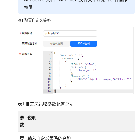
配
置
权限。
指
南
图1
配置自定义策略
OBS
不
同
权
限
控
制
方
式
的
表1
自定义策略参数配置说明
区
别
参
说明
数
一
张
策
输入自定义策略的名称
图