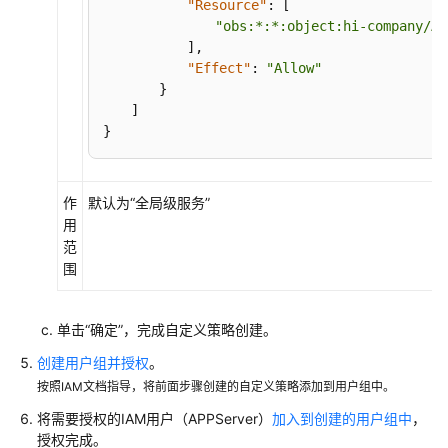
"Resource"
:
[
式
"obs:*:*:object:hi-company/AP
介
]
,
绍
"Effect"
:
"Allow"
}
典
]
型
}
场
景
配
作
默认为“全局级服务”
置
用
案
范
例
围
权
限
单击“确定”，完成自定义策略创建。
典
创建用户组并授权
。
型
按照IAM文档指导，将前面步骤创建的自定义策略添加到用户组中。
场
景
将需要授权的IAM用户（APPServer）
加入到创建的用户组中
，
一
授权完成。