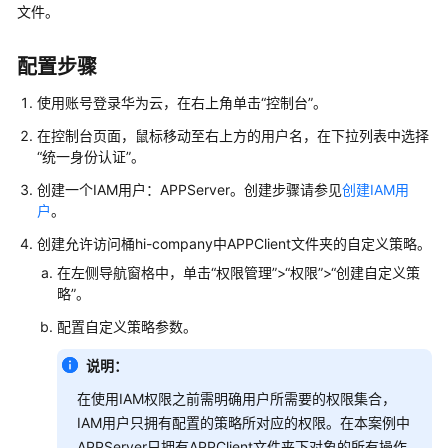
介
文件。
绍
配置步骤
计
费
使用账号登录华为云，在右上角单击“控制台”。
说
明
在控制台页面，鼠标移动至右上方的用户名，在下拉列表中选择
“统一身份认证”。
快
创建一个IAM用户：APPServer。创建步骤请参见
创建IAM用
速
户
。
入
创建允许访问桶hi-company中APPClient文件夹的自定义策略。
门
在左侧导航窗格中，单击“权限管理”>“权限”>“创建自定义策
用
略”。
户
配置自定义策略参数。
指
南
说明：
在使用IAM权限之前需明确用户所需要的权限集合，
权
IAM用户只拥有配置的策略所对应的权限。在本案例中
限
APPServer只拥有APPClient文件夹下对象的所有操作