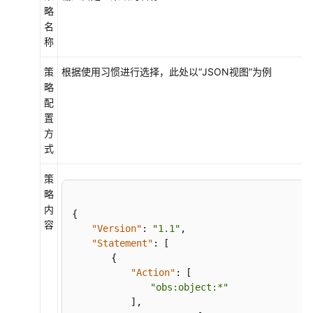
略
看
名
懂
称
OBS
权
策
根据使用习惯进行选择，此处以“JSON视图”为例
限
略
控
配
制
置
方
权
式
限
控
策
制
略
方
内
{
式
容
"Version"
:
"1.1"
,
介
"Statement"
:
[
绍
{
"Action"
:
[
请
"obs:object:*"
求
]
,
方