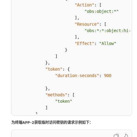
号
"Action"
:
[
下
"obs:object:*"
多
]
,
个
"Resource"
:
[
IAM
"obs:*:*:object:hi-co
用
]
,
户
"Effect"
:
"Allow"
或
}
用
]
户
}
,
"token"
:
{
群
"duration-seconds"
:
900
组
授
}
,
权
"methods"
:
[
"token"
对
]
其
}
他
}
为终端APP-2获取临时访问密钥的请求示例如下：
账
}
号