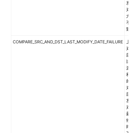
发
限
对
大
不
致
COMPARE_SRC_AND_DST_LAST_MODIFY_DATE_FAILURE
上
对
后
比
源
和
的
对
后
发
对
最
修
时