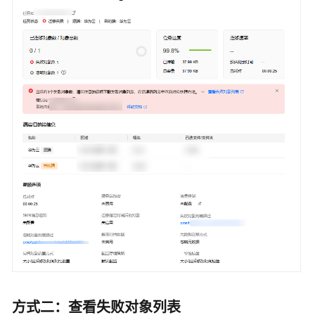
入
门
用
户
指
南
最
佳
实
践
API
参
考
SDK
参
考
方式二：查看失败对象列表