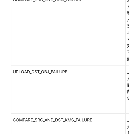
对
和
视
户
频
定
帮
域
助
对
对
通
不
用
致
参
考
UPLOAD_DST_OBJ_FAILURE
上
对
到
责
的
任
失
共
担
云
COMPARE_SRC_AND_DST_KMS_FAILURE
上
服
对
务
后