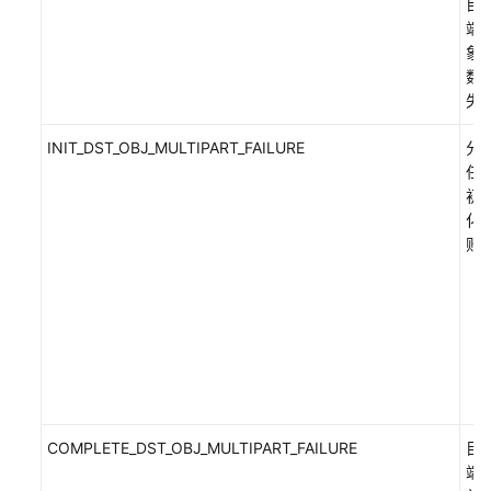
目
端
象
数
失
INIT_DST_OBJ_MULTIPART_FAILURE
分
任
初
化
败
COMPLETE_DST_OBJ_MULTIPART_FAILURE
目
端