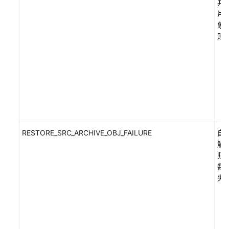
并
片
象
败
RESTORE_SRC_ARCHIVE_OBJ_FAILURE
自
解
归
数
失