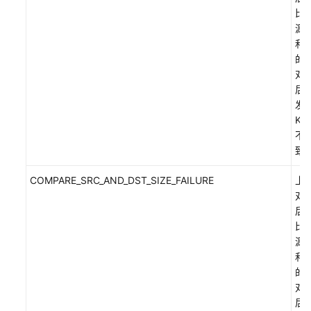
等
比
级
源
协
和
议
的
（SLA）
对
后
白
发
皮
KM
书
不
资
致
源
COMPARE_SRC_AND_DST_SIZE_FAILURE
上
对
支
后
持
比
区
源
域
和
的
系
对
统
后
权