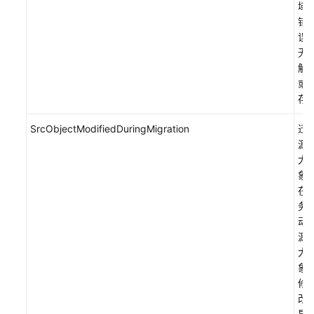
域
错
误
无
解
或
存
SrcObjectModifiedDuringMigration
迁
源
大
象
在
务
动
源
大
象
修
改
导