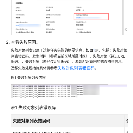
限
制
迁
移
时
长
查看失败原因。
1
失败对象列表记录了迁移任务失败的摘要信息，如图
示，包括：失败对象
迁
列表错误码、发生时间（参照当前区域所属时区）、失败对象（经过URL
移
编码）、失败对象（未经过URL编码）、源端SDK返回的错误描述信息。
进
失败对象列表错误码
迁移失败处理措施具体请参考
。
度
图1
失败对象列表内容
迁
移
对
象
表1
失败对象列表错误码
异
失败对象列表错误码
说
常