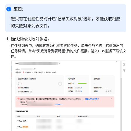
常
须知：
见
您只有在创建任务时开启“记录失败对象”选项，才能获取相应
问
的失败对象列表文件。
题
确认源端失败对象名。
高
在任务列表中，选择状态为迁移失败的任务，单击任务名称，右侧弹出的
频
任务详情，单击“
失败对象列表路径
”后的文件链接，进入OBS服务下载该文
常
件。
见
问
题
产
品
咨
询
迁
移