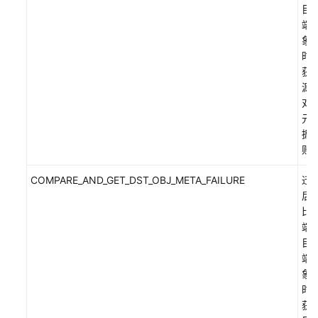
目
端
象
时
获
源
对
元
据
败
COMPARE_AND_GET_DST_OBJ_META_FAILURE
迁
后
比
端
目
端
象
时
获