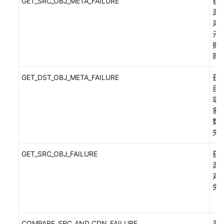
GET_SRC_OBJ_META_FAILURE
获
恢
源
复
对
元
一
据
致
败
性
校
GET_DST_OBJ_META_FAILURE
获
验
目
问
端
题
象
数
错
失
误
码
GET_SRC_OBJ_FAILURE
获
排
源
查
对
与
失
解
决
方
法
COMPARE_SRC_AND_CDN_FAILURE
源