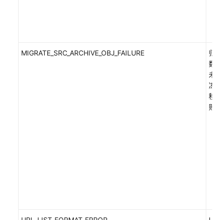
MIGRATE_SRC_ARCHIVE_OBJ_FAILURE
归
数
未
冻
移
败
URL_LIST_FORMAT_ERROR
UR