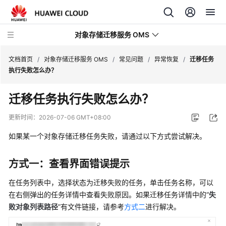
对象存储迁移服务 OMS
文档首页
/
对象存储迁移服务 OMS
/
常见问题
/
异常恢复
/
迁移任务
执行失败怎么办？
最
迁移任务执行失败怎么办？
新
动
更新时间：
2026-07-06 GMT+08:00
态
如果某一个对象存储迁移任务失败，请通过以下方式尝试解决。
产
品
方式一：查看界面错误提示
介
绍
在任务列表中，选择状态为迁移失败的任务，单击任务名称，可以
在右侧弹出的任务详情中查看失败原因。如果迁移任务详情中的“
失
快
败对象列表路径
”有文件链接，请参考
方式二
进行解决。
速