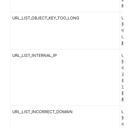
的I
URL_LIST_OBJECT_KEY_TOO_LONG
UR
列
中
UR
超
URL_LIST_INTERNAL_IP
UR
列
中
主
非
法
是
部I
URL_LIST_INCORRECT_DOMAIN
UR
列
中