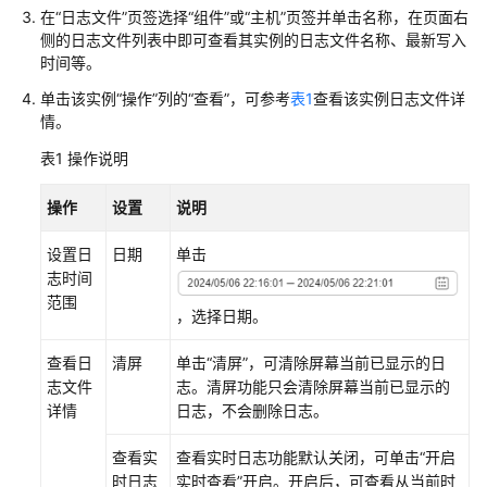
说
在“日志文件”页签选择“组件”或“主机”页签并单击名称，在页面右
明
侧的日志文件列表中即可查看其实例的日志文件名称、最新写入
时间等。
快
速
单击该实例“操作”列的“查看”，可参考
表1
查看该实例日志文件详
情。
入
门
表1
操作说明
用
操作
设置
说明
户
指
设置日
日期
单击
南
志时间
范围
，选择日期。
最
佳
查看日
清屏
单击“清屏”，可清除屏幕当前已显示的日
实
志文件
志。清屏功能只会清除屏幕当前已显示的
践
详情
日志，不会删除日志。
API
查看实
查看实时日志功能默认关闭，可单击“开启
参
时日志
实时查看”开启。开启后，可查看从当前时