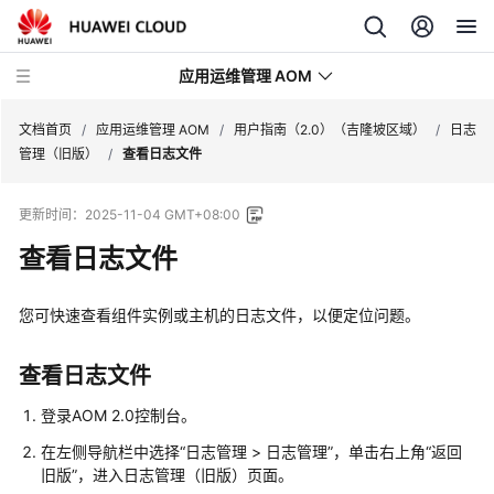
应用运维管理 AOM
文档首页
/
应用运维管理 AOM
/
用户指南（2.0）（吉隆坡区域）
/
日志
管理（旧版）
/
查看日志文件
最
更新时间：
2025-11-04 GMT+08:00
新
动
查看日志文件
态
您可快速查看组件实例或主机的日志文件，以便定位问题。
产
品
介
查看日志文件
绍
登录AOM 2.0控制台。
计
在左侧导航栏中选择“日志管理 > 日志管理”，单击右上角“返回
费
旧版”，进入日志管理（旧版）页面。