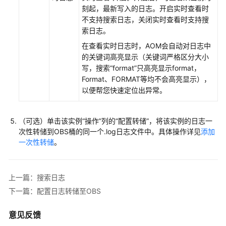
考
刻起，最新写入的日志。开启实时查看时
不支持搜索日志，关闭实时查看时支持搜
SDK
索日志。
参
考
在查看实时日志时，AOM会自动对日志中
的关键词高亮显示（关键词严格区分大小
写，搜索“format”只高亮显示format，
常
Format、FORMAT等均不会高亮显示），
见
以便帮您快速定位出异常。
问
题
（可选）单击该实例“操作”列的“配置转储”，将该实例的日志一
视
次性转储到OBS桶的同一个.log日志文件中。具体操作详见
添加
频
一次性转储
。
帮
助
上一篇：搜索日志
AOM
下一篇：配置日志转储至OBS
1.0
文
意见反馈
档