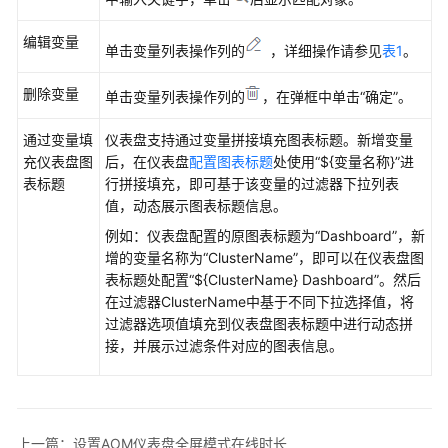
（2.0）
编辑变量
（吉
单击变量列表操作列的
，详细操作请参见
表1
。
隆
坡
删除变量
单击变量列表操作列的
，在弹框中单击“确定”。
区
域）
通过变量填
仪表盘支持通过变量拼接填充图表标题。新增变量
充仪表盘图
后，在仪表盘
配置图表标题
处使用“${变量名称}”进
产
表标题
行拼接填充，即可基于该变量的过滤器下拉列表
品
值，动态展示图表标题信息。
介
例如：仪表盘配置的原图表标题为“Dashboard”，新
绍
增的变量名称为“ClusterName”，即可以在仪表盘图
表标题处配置“${ClusterName} Dashboard”。然后
快
在过滤器ClusterName中基于不同下拉选择值，将
速
过滤器选项值填充到仪表盘图表标题中进行动态拼
入
接，并展示过滤条件对应的图表信息。
门
通
过
上一篇：设置AOM仪表盘全屏模式在线时长
IAM