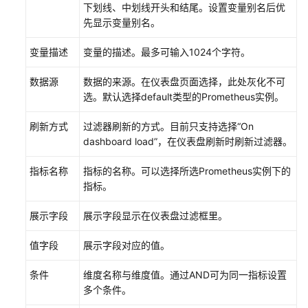
考
下划线、中划线开头和结尾。设置变量别名后优
先显示变量别名。
SDK
参
变量描述
变量的描述。最多可输入1024个字符。
考
数据源
数据的来源。在仪表盘页面选择，此处灰化不可
常
选。默认选择default类型的Prometheus实例。
见
问
刷新方式
过滤器刷新的方式。目前只支持选择“On
题
dashboard load”，在仪表盘刷新时刷新过滤器。
视
指标名称
指标的名称。可以选择所选Prometheus实例下的
频
指标。
帮
展示字段
展示字段显示在仪表盘过滤框里。
助
值字段
展示字段对应的值。
AOM
1.0
条件
维度名称与维度值。通过AND可为同一指标设置
文
多个条件。
档