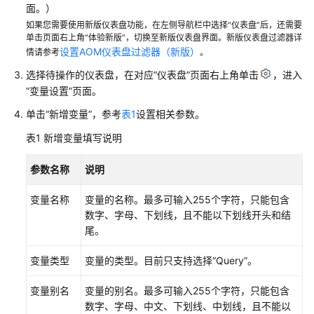
说
面。）
明
如果您需要使用新版仪表盘功能，在左侧导航栏中选择“仪表盘”后，还需要
单击页面右上角“体验新版”，切换至新版仪表盘界面。新版仪表盘过滤器详
快
设置AOM仪表盘过滤器（新版）
情请参考
。
速
选择待操作的仪表盘，在对应“仪表盘”页面右上角单击
，进入
入
“变量设置”页面。
门
单击“新增变量”，参考
表1
设置相关参数。
用
表1
新增变量填写说明
户
指
参数名称
说明
南
变量名称
变量的名称。最多可输入255个字符，只能包含
最
数字、字母、下划线，且不能以下划线开头和结
佳
尾。
实
践
变量类型
变量的类型。目前只支持选择“Query”。
API
变量别名
变量的别名。最多可输入255个字符，只能包含
参
数字、字母、中文、下划线、中划线，且不能以