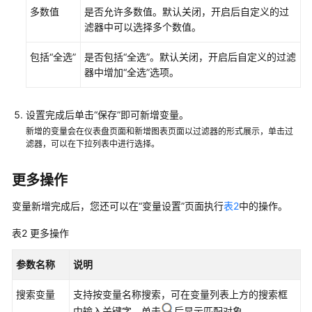
多数值
是否允许多数值。默认关闭，开启后自定义的过
更
滤器中可以选择多个数值。
多
文
包括“全选”
是否包括“全选”。默认关闭，开启后自定义的过滤
档
器中增加“全选”选项。
用
户
设置完成后单击“保存”即可新增变量。
指
新增的变量会在仪表盘页面和新增图表页面以过滤器的形式展示，单击过
南
滤器，可以在下拉列表中进行选择。
（1.0）
（吉
更多操作
隆
坡
变量新增完成后，您还可以在“变量设置”页面执行
表2
中的操作。
区
表2
更多操作
域）
参数名称
说明
用
户
搜索变量
支持按变量名称搜索，可在变量列表上方的搜索框
指
中输入关键字，单击
后显示匹配对象。
南