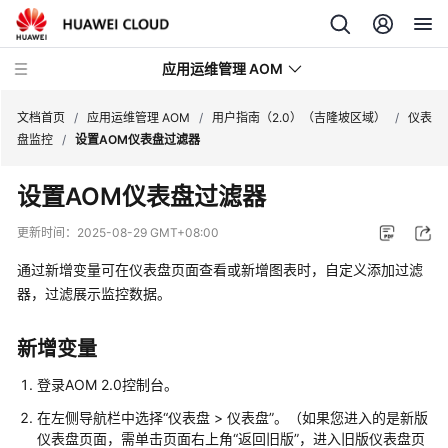
应用运维管理 AOM
文档首页
/
应用运维管理 AOM
/
用户指南（2.0）（吉隆坡区域）
/
仪表
盘监控
/
设置AOM仪表盘过滤器
最
设置AOM仪表盘过滤器
新
动
更新时间：
2025-08-29 GMT+08:00
态
通过新增变量可在仪表盘页面查看或新增图表时，自定义添加过滤
产
器，过滤展示监控数据。
品
介
新增变量
绍
登录AOM 2.0控制台。
计
在左侧导航栏中选择“仪表盘 > 仪表盘”。（如果您进入的是新版
费
仪表盘页面，需单击页面右上角“返回旧版”，进入旧版仪表盘页