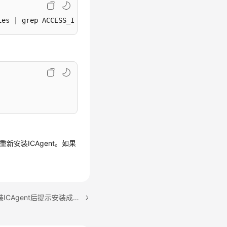
ies | grep ACCESS_IP
新安装ICAgent。如果
下一篇：在主机上手工安装ICAgent后提示安装成功，但UniAgent管理界面显示状态异常？