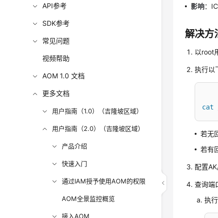
API参考
影响
：I
SDK参考
解决方
常见问题
以roo
视频帮助
执行以
AOM 1.0 文档
更多文档
cat
 
用户指南（1.0）（吉隆坡区域）
用户指南（2.0）（吉隆坡区域）
若无回
产品介绍
若有回
快速入门
配置AK
通过IAM授予使用AOM的权限
查询端
AOM全景监控概览
执行
接入AOM