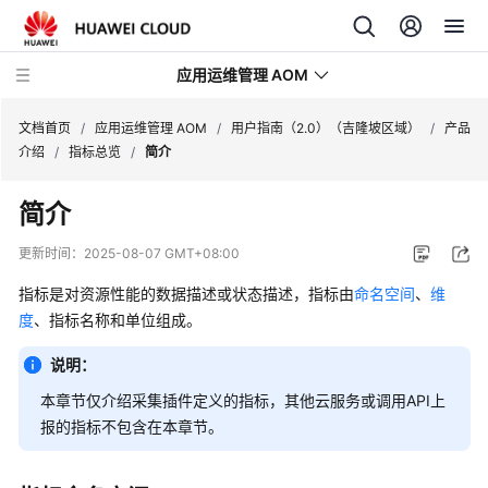
应用运维管理 AOM
文档首页
/
应用运维管理 AOM
/
用户指南（2.0）（吉隆坡区域）
/
产品
介绍
/
指标总览
/
简介
最
简介
新
动
更新时间：
2025-08-07 GMT+08:00
态
指标是对资源性能的数据描述或状态描述，指标由
命名空间
、
维
产
度
、指标名称和单位组成。
品
说明：
介
绍
本章节仅介绍采集插件定义的指标，其他云服务或调用API上
报的指标不包含在本章节。
计
费