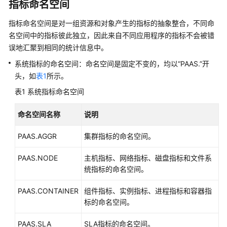
说
指标命名空间
明
指标命名空间是对一组资源和对象产生的指标的抽象整合，不同命
快
名空间中的指标彼此独立，因此来自不同应用程序的指标不会被错
速
误地汇聚到相同的统计信息中。
入
系统指标的命名空间：命名空间是固定不变的，均以“PAAS.”开
门
头，如
表1
所示。
表1
用
系统指标命名空间
户
指
命名空间名称
说明
南
PAAS.AGGR
集群指标的命名空间。
最
PAAS.NODE
主机指标、网络指标、磁盘指标和文件系
佳
统指标的命名空间。
实
践
PAAS.CONTAINER
组件指标、实例指标、进程指标和容器指
标的命名空间。
API
参
PAAS.SLA
SLA指标的命名空间。