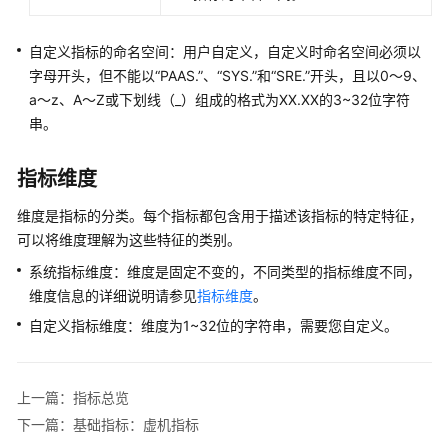
考
SDK
自定义指标的命名空间：用户自定义，自定义时命名空间必须以
参
字母开头，但不能以“PAAS.”、“SYS.”和“SRE.”开头，且以0～9、
考
a～z、A～Z或下划线（_）组成的格式为XX.XX的3~32位字符
串。
常
见
指标维度
问
题
维度是指标的分类。每个指标都包含用于描述该指标的特定特征，
可以将维度理解为这些特征的类别。
视
频
系统指标维度：维度是固定不变的，不同类型的指标维度不同，
帮
维度信息的详细说明请参见
指标维度
。
助
自定义指标维度：维度为1~32位的字符串，需要您自定义。
AOM
1.0
上一篇：指标总览
文
下一篇：基础指标：虚机指标
档