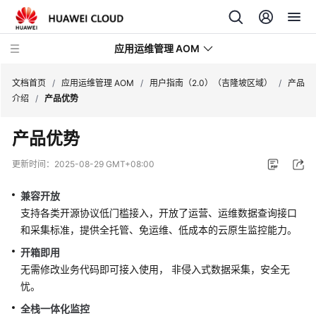
应用运维管理 AOM
文档首页
/
应用运维管理 AOM
/
用户指南（2.0）（吉隆坡区域）
/
产品
介绍
/
产品优势
最
产品优势
新
动
更新时间：
2025-08-29 GMT+08:00
态
兼容开放
产
支持各类开源协议低门槛接入，开放了运营、运维数据查询接口
品
和采集标准，提供全托管、免运维、低成本的云原生监控能力。
介
开箱即用
绍
无需修改业务代码即可接入使用， 非侵入式数据采集，安全无
计
忧。
费
全栈一体化监控