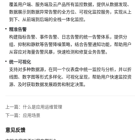
说
覆盖用户端、服务端及云产品所有监控数据，提供从数据发现、
明
数据展示到数据异常告警的全方位、可视化监控服务，实现从上
到下、从前端到后端的全栈一体化监控。
快
速
精准告警
入
构建指标告警、事件告警、日志告警的统一告警体系，提供分
门
组、抑制和静默等告警降噪策略，结合告警通知功能，帮助用户
从容应对海量告警风暴，快速检测和修复业务告警。
用
统一可视化
户
支持对多种数据源，在同一个仪表盘中统一监控与分析，并以折
指
线图、数字图等形式多样化、可视化呈现，帮助用户快速监控资
南
源、及时获取数据发展趋势和制定决策。
最
佳
实
上一篇：什么是应用运维管理
践
下一篇：应用场景
API
意见反馈
参