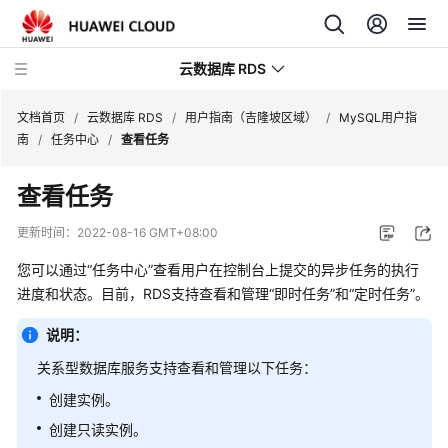
云数据库 RDS
文档首页
/
云数据库 RDS
/
用户指南（吉隆坡区域）
/
MySQL用户指
南
/
任务中心
/
查看任务
查看任务
产
更新时间：
2022-08-16 GMT+08:00
品
您可以通过
“任务中心”
查看用户在控制台上提交的异步任务的执行
介
进度和状态。目前，RDS支持查看和管理“即时任务”和“定时任务”。
绍
说明：
计
费
关系型数据库
服务支持查看和管理以下任务：
说
创建实例。
明
创建只读实例。