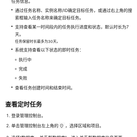
任务信息。
性
能
通过任务名称、实例名称/ID确定目标任务，或通过右上角的搜
白
索框输入任务名称来确定目标任务。
皮
支持查看某一时间段内的任务执行进度和状态，默认时长为7
书
天。
任务保留时长最多为30天。
API
系统支持查看以下状态的即时任务：
参
考
执行中
完成
SDK
参
失败
考
查看任务创建时间和结束时间。
常
查看定时任务
见
问
登录管理控制台。
题
单击管理控制台左上角的
，选择区域和项目。
故