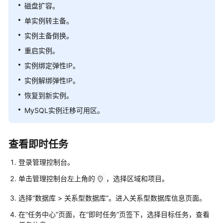
快
磁盘扩容。
速
单实例转主备。
入
实例主备倒换。
门
重启实例。
内
实例绑定弹性IP。
核
实例解绑弹性IP。
介
绍
恢复到新实例。
MySQL实例迁移可用区。
用
户
指
查看即时任务
南
登录管理控制台。
最
单击管理控制台左上角的
，选择区域和项目。
佳
实
选择
“
数据库
>
关系型数据库
”
。进入关系型数据库信息页面。
践
在
“任务中心”
页面，在“即时任务”页签下，选择目标任务，查看