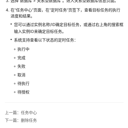
选择
“
数据库
>
关系型数据库
”
。进入关系型数据库信息页面。
障
排
在
“任务中心”
页面，在“定时任务”页签下，查看目标任务的执行
除
进度和结果。
您可以通过实例名称/ID确定目标任务，或通过右上角的搜索框
视
输入实例ID来确定目标任务。
频
系统支持查看以下状态的定时任务：
帮
助
执行中
完成
产
失败
品
术
取消
语
待执行
待授权
更
多
文
档
上一篇：任务中心
下一篇：删除任务
用