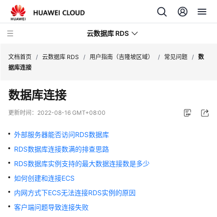
云数据库 RDS
文档首页
/
云数据库 RDS
/
用户指南（吉隆坡区域）
/
常见问题
/
数
据库连接
数据库连接
产
更新时间：
2022-08-16 GMT+08:00
品
介
外部服务器能否访问RDS数据库
绍
RDS数据库连接数满的排查思路
RDS数据库实例支持的最大数据连接数是多少
计
费
如何创建和连接ECS
说
内网方式下ECS无法连接RDS实例的原因
明
客户端问题导致连接失败