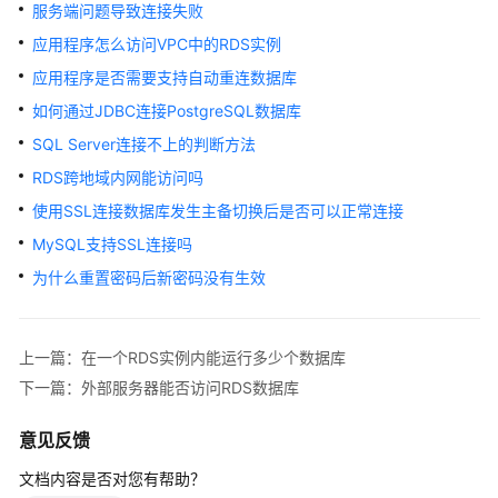
快
服务端问题导致连接失败
速
应用程序怎么访问VPC中的RDS实例
入
应用程序是否需要支持自动重连数据库
门
如何通过JDBC连接PostgreSQL数据库
内
SQL Server连接不上的判断方法
核
RDS跨地域内网能访问吗
介
绍
使用SSL连接数据库发生主备切换后是否可以正常连接
MySQL支持SSL连接吗
用
为什么重置密码后新密码没有生效
户
指
南
上一篇：在一个RDS实例内能运行多少个数据库
最
下一篇：外部服务器能否访问RDS数据库
佳
实
意见反馈
践
文档内容是否对您有帮助？