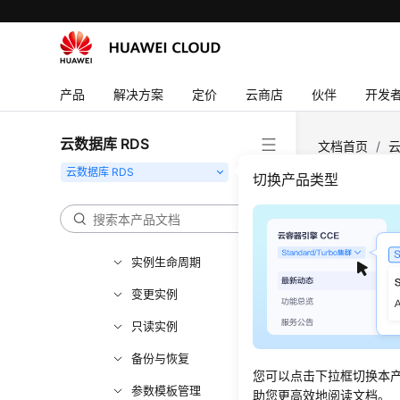
产品介绍
MySQL快速入门
PostgreSQL快速入门
产品
解决方案
定价
云商店
伙伴
开发
SQL Server快速入门
MySQL用户指南
云数据库 RDS
文档首页
/
云
数据迁移
切换产品类型
参数调优
监控
MySQL内核功能
更新时间
实例生命周期
变更实例
支持的
只读实例
设置告
备份与恢复
查看监
您可以点击下拉框切换本
参数模板管理
助您更高效地阅读文档。