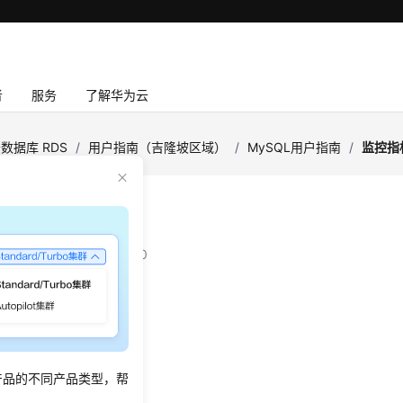
者
服务
了解华为云
数据库 RDS
/
用户指南（吉隆坡区域）
/
MySQL用户指南
/
监控指
指标与告警
：
2022-08-16 GMT+08:00
监控指标
警规则
控指标
产品的不同产品类型，帮