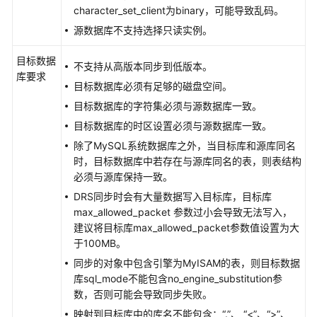
character_set_client为binary，可能导致乱码。
将
源数据库不支持选择只读实例。
DDS
同
目标数据
不支持从高版本同步到低版本。
步
库要求
目标数据库必须有足够的磁盘空间。
到
MongoDB
目标数据库的字符集必须与源数据库一致。
目标数据库的时区设置必须与源数据库一致。
将
除了MySQL系统数据库之外，当目标库和源库同名
DDS
时，目标数据库中若存在与源库同名的表，则表结构
同
必须与源库保持一致。
步
DRS同步时会有大量数据写入目标库，目标库
到
max_allowed_packet 参数过小会导致无法写入，
Kafka
建议将目标库max_allowed_packet参数值设置为大
于100MB。
将
同步的对象中包含引擎为MyISAM的表，则目标数据
GaussDB
库sql_mode不能包含no_engine_substitution参
分
数，否则可能会导致同步失败。
布
式
映射到目标库中的库名不能包含：“.”、 “<”、“>”、