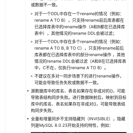
或数据不一致。
案
概
对于一个DDL中存在一个rename的情况（例如：
览
rename A TO B），只支持rename前后库表都在
已选择库表中的rename操作（A和B都在已选择库
数
表中），其他情况的rename DDL会被过滤；
据
对于一个DDL中存在多个rename的情况（例如：
同
rename A TO B, B TO C），只支持rename前后
步
库表都在已选择库表中的部分rename操作 ，其他
拓
情况的rename DDL会被过滤（A和B在已选择库表
扑
中，C不在，仅执行rename A TO B）。
介
不建议在多对一同步场景下的进行rename操作，
绍
可能会导致任务失败或数据不一致。
源数据库中的库名、表名如果存在非成对的{}，可能
入
导致表结构同步失败。进行数据映射后，映射到目标
云
库中的库名、表名如果存在非成对{}，可能导致表结
构同步失败。
出
云
全量和增量同步不支持隐藏列（INVISIBLE），隐藏
列是MySQL 8.0.23开始支持的特性，例如：
将