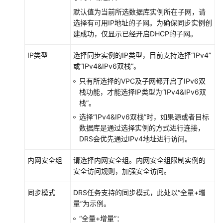
默认值为当前所选数据库实例所在子网，请
API
选择有可用IP地址的子网。为确保同步实例创
参
建成功，仅显示已经开启DHCP的子网。
考
（联
IP类型
选择同步实例的IP类型，目前支持选择
“IPv4”
盟
或
“IPv4&IPv6双栈”
。
区
只有所选择的VPC及子网都开启了IPv6双
域）
栈功能，才能选择IP类型为“IPv4&IPv6双
栈”。
通
选择
“IPv4&IPv6双栈”
时，如果源或者目标
用
数据库是通过选择实例的方式进行连接，
参
DRS会优先通过IPv4地址进行访问。
考
内网安全组
请选择内网安全组。内网安全组限制实例的
责
安全访问规则，加强安全访问。
任
共
同步模式
DRS任务支持的同步模式，此处以
“全量+增
担
量”
为示例。
“全量+增量”
：