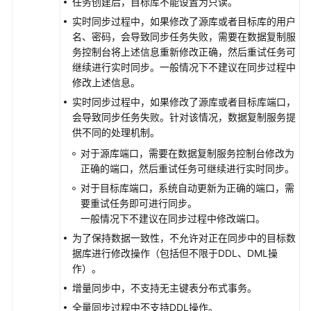
任务创建后，目标库不能设置为只读。
将
实时同步过程中，如果修改了源库或者目标库的用户
TaurusDB
名、密码，会导致同步任务失败，需要在数据复制服
同
务控制台将上述信息重新修改正确，然后重试任务可
步
继续进行实时同步。一般情况下不建议在同步过程中
到
修改上述信息。
GaussDB(DWS)
实时同步过程中，如果修改了源库或者目标库端口，
会导致同步任务失败。针对该情况，数据复制服务提
将
供不同的处理机制。
TaurusDB
对于源库端口，需要在数据复制服务控制台修改为
同
正确的端口，然后重试任务可继续进行实时同步。
步
到
对于目标库端口，系统自动更新为正确的端口，需
Kafka
要重试任务即可进行同步。
一般情况下不建议在同步过程中修改端口。
将
为了保持数据一致性，不允许对正在同步中的目标数
TaurusDB
据库进行修改操作（包括但不限于DDL、DML操
同
作）。
步
增量同步中，不支持无主键表分布式事务。
到
全量同步过程中不支持DDL操作。
Oracle