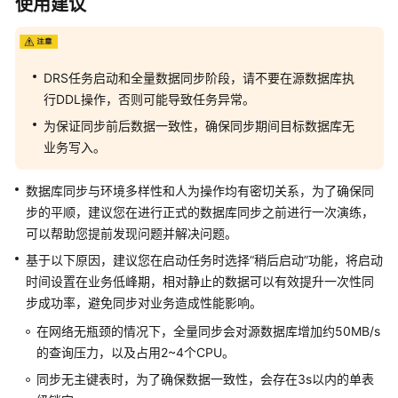
白
使用建议
皮
书
DRS任务启动和全量数据同步阶段，请不要在源数据库执
API
行DDL操作，否则可能导致任务异常。
参
考
为保证同步前后数据一致性，确保同步期间目标数据库无
业务写入。
SDK
参
数据库同步与环境多样性和人为操作均有密切关系，为了确保同
考
步的平顺，建议您在进行正式的数据库同步之前进行一次演练，
可以帮助您提前发现问题并解决问题。
常
基于以下原因，建议您在启动任务时选择“稍后启动”功能，将启动
见
问
时间设置在业务低峰期，相对静止的数据可以有效提升一次性同
题
步成功率，避免同步对业务造成性能影响。
在网络无瓶颈的情况下，全量同步会对源数据库增加约50MB/s
故
的查询压力，以及占用2~4个CPU。
障
排
同步无主键表时，为了确保数据一致性，会存在3s以内的单表