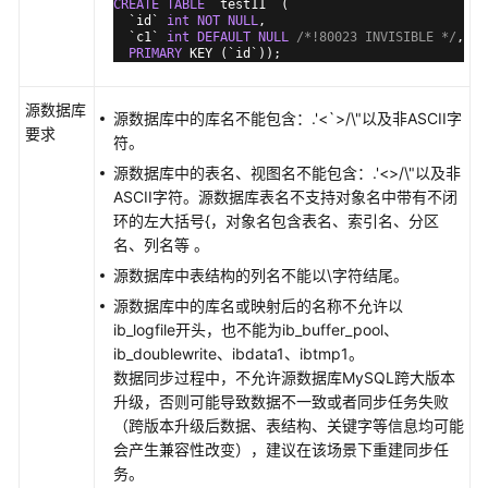
CREATE
TABLE
 `test11` (

MySQL
  `id` 
int
NOT
NULL
,

  `c1` 
int
DEFAULT
NULL
/*!80023 INVISIBLE */
,

同
PRIMARY
 KEY (`id`));
步
到
源数据库
MySQL
源数据库中的库名不能包含：.'<`>/\"以及非ASCII字
要求
符。
将
源数据库中的表名、视图名不能包含：.'<>/\"以及非
MySQL
ASCII字符。源数据库表名不支持对象名中带有不闭
同
环的左大括号{，对象名包含表名、索引名、分区
步
名、列名等 。
到
源数据库中表结构的列名不能以\字符结尾。
Kafka
源数据库中的库名或映射后的名称不允许以
ib_logfile开头，也不能为ib_buffer_pool、
将
ib_doublewrite、ibdata1、ibtmp1。
MySQL
数据同步过程中，不允许源数据库MySQL跨大版本
同
升级，否则可能导致数据不一致或者同步任务失败
步
（跨版本升级后数据、表结构、关键字等信息均可能
到
会产生兼容性改变），建议在该场景下重建同步任
Oracle
务。