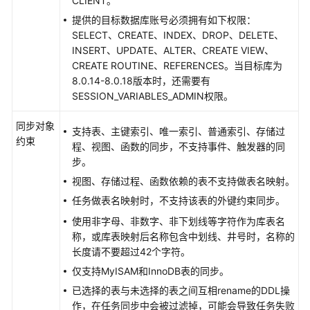
CLIENT。
作
提供的目标数据库账号必须拥有如下权限：
SELECT、CREATE、INDEX、DROP、DELETE、
实
INSERT、UPDATE、ALTER、CREATE VIEW、
时
CREATE ROUTINE、REFERENCES。当目标库为
迁
8.0.14-8.0.18版本时，还需要有
移
SESSION_VARIABLES_ADMIN权限。
备
同步对象
支持表、主键索引、唯一索引、普通索引、存储过
份
约束
程、视图、函数的同步，不支持事件、触发器的同
迁
步。
移
视图、存储过程、函数依赖的表不支持做表名映射。
实
任务做表名映射时，不支持该表的外键约束同步。
时
使用非字母、非数字、非下划线等字符作为库表名
同
称，或库表映射后名称包含中划线、井号时，名称的
步
长度请不要超过42个字符。
仅支持MyISAM和InnoDB表的同步。
同
已选择的表与未选择的表之间互相rename的DDL操
步
作，在任务同步中会被过滤掉，可能会导致任务失败
方