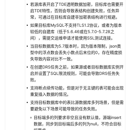
布
若源库表开启了TDE透明数据加密，目标库也需要开
式
启TDE特性，否则会导致表结构创建失败，任务异
版
常，可通过在目标库自建非加密表结构进行规避。
同
如果目标库MySQL不支持TLS1.2协议，或者为版本
步
较低的自建库（低于5.6.46或在5.7.0-5.7.28之
到
间），需提交运维申请才能使用SSL测试连接。
GaussDB
当目标数据库为5.7版本时，因为版本限制，json类
分
型中的浮点数会丢失小数点后末位的0，存在精度损
布
失导致内容对比不一致。
式
版
在创建DRS任务之前，如果源或者目标数据库实例开
启并设置了SQL限流规则，可能会导致DRS任务失
将
败。
GaussDB
支持断点续传功能，但是对于无主键的表可能会出现
集
重复插入数据的情况。
中
支持目标数据库中的表比源数据库多列场景，但是需
式
要避免以下场景可能导致的任务失败。
版
目标端多的列要求非空且没有默认值，源端insert
同
数据，同步到目标端后多的列为null，不符合目标
步