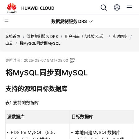
数据复制服务 DRS
文档首页
/
数据复制服务 DRS
/
用户指南（吉隆坡区域）
/
实时同步
/
出云
/
将MySQL同步到MySQL
最
更新时间：
2025-08-07 GMT+08:00
新
动
将MySQL同步到MySQL
态
支持的源和目标数据库
产
品
表1
支持的数据库
介
绍
源数据库
目标数据库
计
RDS for MySQL（5.5、
费
本地自建MySQL数据库