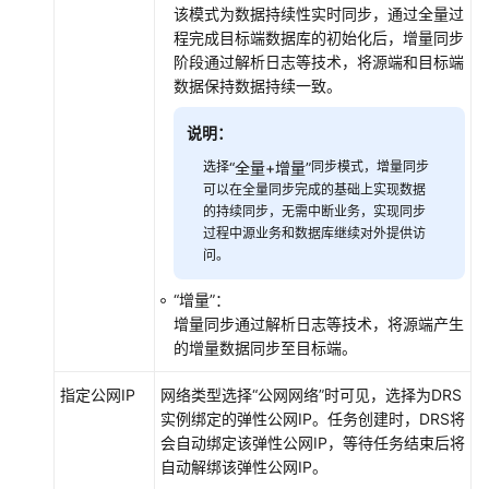
云
该模式为数据持续性实时同步，通过全量过
服
程完成目标端数据库的初始化后，增量同步
务
阶段通过解析日志等技术，将源端和目标端
等
数据保持数据持续一致。
级
协
说明：
议
选择
“全量+增量”
同步模式，增量同步
（SLA）
可以在全量同步完成的基础上实现数据
的持续同步，无需中断业务，实现同步
白
过程中源业务和数据库继续对外提供访
皮
问。
书
资
“增量”
：
源
增量同步通过解析日志等技术，将源端产生
的增量数据同步至目标端。
支
持
指定公网IP
网络类型选择
“公网网络”
时可见，选择为DRS
区
实例绑定的弹性公网IP。任务创建时，DRS将
域
会自动绑定该弹性公网IP，等待任务结束后将
自动解绑该弹性公网IP。
系