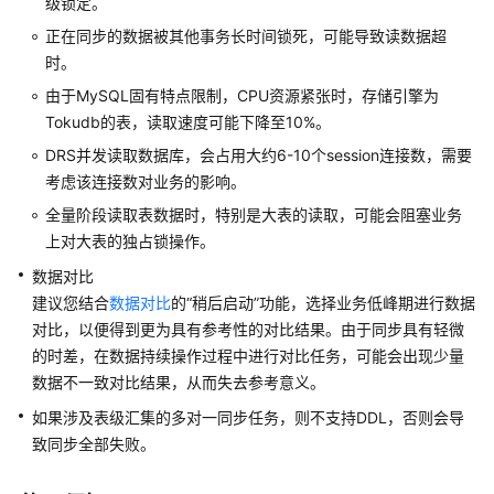
除
级锁定。
正在同步的数据被其他事务长时间锁死，可能导致读数据超
视
时。
频
由于MySQL固有特点限制，CPU资源紧张时，存储引擎为
帮
Tokudb的表，读取速度可能下降至10%。
助
DRS并发读取数据库，会占用大约6-10个session连接数，需要
更
考虑该连接数对业务的影响。
多
全量阶段读取表数据时，特别是大表的读取，可能会阻塞业务
文
上对大表的独占锁操作。
档
数据对比
用
建议您结合
数据对比
的
“稍后启动”
功能，选择业务低峰期进行数据
户
对比，以便得到更为具有参考性的对比结果。由于同步具有轻微
指
的时差，在数据持续操作过程中进行对比任务，可能会出现少量
南
数据不一致对比结果，从而失去参考意义。
（阿
如果涉及表级汇集的多对一同步任务，则不支持DDL，否则会导
布
致同步全部失败。
扎
比
区