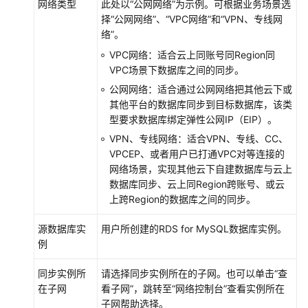
网络类型
此处以
“公网网络”
为示例。可根据业务场景选
域）
择
“公网网络”
、
“VPC网络”
和
“VPN、专线网
络”
。
用
户
VPC网络：适合云上同账号同Region同
指
VPC场景下数据库之间的同步。
南
公网网络：适合通过公网网络把其他云下或
（安
其他平台的数据库同步到目标数据库，该类
卡
型要求数据库绑定弹性公网IP（EIP）。
拉
VPN、专线网络：适合VPN、专线、CC、
区
VPCEP、或者用户已打通VPC对等连接的
域）
网络场景，实现其他云下自建数据库与云上
数据库同步、云上同Region跨账号、或云
用
上跨Region的数据库之间的同步。
户
指
源数据库实
用户所创建的RDS for MySQL数据库实例。
南
例
（联
盟
同步实例所
请选择同步实例所在的子网。也可以单击“查
区
在子网
看子网”，跳转至“网络控制台”查看实例所在
域）
子网帮助选择。