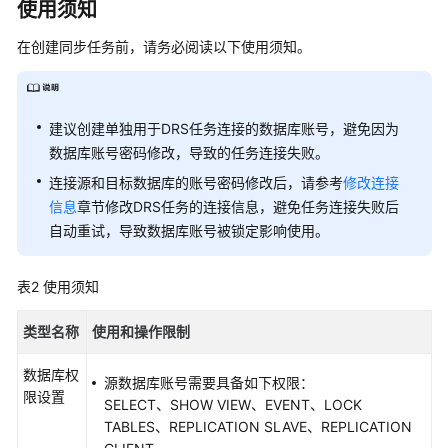
使用须知
域）
在创建同步任务前，请务必阅读以下使用须知。
用
户
指
建议创建单独用于DRS任务连接的数据库账号，避免因为
南
数据库账号密码修改，导致的任务连接失败。
（吉
隆
连接源和目标数据库的账号密码修改后，请参考
修改连接
坡
信息
章节修改DRS任务的连接信息，避免任务连接失败后
区
自动重试，导致数据库账号被锁定影响使用。
域）
表2
使用须知
产
品
类型名称
使用和操作限制
介
绍
数据库权
源数据库账号需要具备如下权限：
限设置
准
SELECT、SHOW VIEW、EVENT、LOCK
备
TABLES、REPLICATION SLAVE、REPLICATION
工