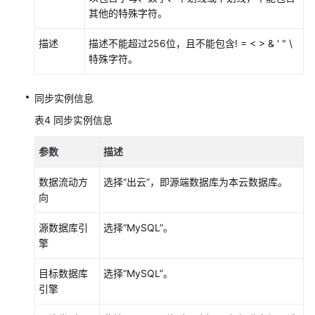
订
其他的特殊字符。
记
录
描述
描述不能超过256位，且不能包含! = < > & ' " \
特殊字符。
API
参
同步实例信息
考
表4
同步实例信息
（吉
隆
参数
坡
描述
区
数据流动方
选择
“出云”
，即源端数据库为本云数据库。
域）
向
用
源数据库引
选择
“MySQL”
。
户
擎
指
南
目标数据库
选择
“MySQL”
。
（巴
引擎
黎
区