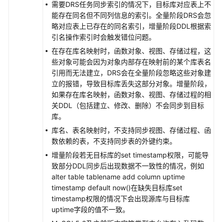
需要DRS任务同步索引的情况下，目标库对应表上不
接
能存在同名但不同列信息的索引。全量阶段DRS会忽
云
略对应表上已存在的同名索引，增量阶段DDL根据索
日
引名操作索引时会触发错位问题。
志
在存在库名映射时，函数对象、视图、存储过程，这
服
些对象可能会因为对象内部存在映射前的某个库表名
务
引用而无法建立，DRS会在全量阶段忽略这些对象建
立的报错，导致目标库丢失这部分对象。增量阶段，
同
如果存在库名映射，函数对象、视图、存储过程的相
步
关DDL（包括建立、修改、删除）不会同步到目标
场
库。
景
操
库名、表名映射时，不支持同步视图、存储过程、函
作
数依赖的表，不支持同步表的外键约束。
参
增量阶段若无目标库的set timestamp权限，可能导
考
致部分DDL同步后出现数据不一致性的情况，例如
alter table tablename add column uptime
附
timestamp default now()在缺失目标库set
录
timestamp权限的情况下会出现源库与目标库
uptime字段的值不一致。
实