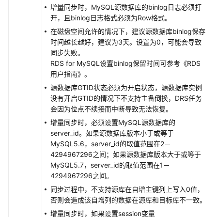
增量同步时，MySQL源数据库的binlog日志必须打
将
开，且binlog日志格式必须为Row格式。
DDM
同
在磁盘空间允许的情况下，建议源数据库binlog保存
步
时间越长越好，建议为3天。设置为0，可能会导致
到
同步失败。
MySQL
RDS for MySQL设置binlog保留时间可参考《RDS
用户指南》。
将
源数据库GTID状态必须为开启状态，源数据库实例
DDM
没有开启GTID的情况下不支持主备倒换，DRS任务
同
会因为位点不续接而中断导致无法恢复。
步
增量同步时，必须设置MySQL源数据库的
到
server_id。如果源数据库版本小于或等于
Oracle
MySQL5.6，server_id的取值范围在2－
4294967296之间；如果源数据库版本大于或等于
将
MySQL5.7，server_id的取值范围在1－
DDM
4294967296之间。
同
同步过程中，不支持源库在自增主键列上写入0值，
步
否则会造成该自增列的数据在源库和目标库不一致。
到
Kafka
增量同步时，如果设置session变量