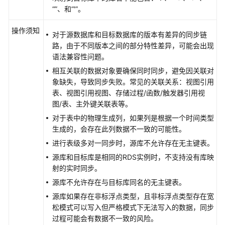
版
“”、和“'”。
同
步
操作须知
对于源数据库和目标数据库的版本有差异的同步链
到
路，由于不同版本之间的部分特性差异，可能会出现
Oracle
语法兼容性问题。
相互关联的数据对象要确保同时同步，避免因关联对
将
象缺失，导致同步失败。常见的关联关系：视图引用
GaussDB
表、视图引用视图、存储过程/函数/触发器引用视
分
图/表、主外键关联表等。
布
式
对于表中的物理生成列，如果列是根据一个时间类型
版
生成的，会存在此列数据不一致的可能性。
同
进行表级多对一同步时，源库不允许存在无主键表。
步
源库和目标库是相同的RDS实例时，不支持没有库映
到
射的实时同步。
Kafka
源库不允许存在与目标库同名的无主键表。
将
源库如果存在非标浮点类型，且非标浮点类型存在宽
GaussDB
松模式可以写入但严格模式下无法写入的数据，同步
分
过程可能会有数据不一致的风险。