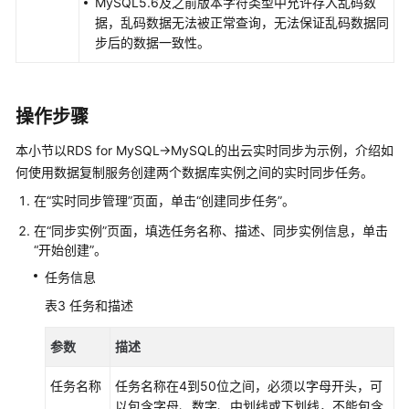
MySQL5.6及之前版本字符类型中允许存入乱码数
时
据，乱码数据无法被正常查询，无法保证乱码数据同
灾
步后的数据一致性。
备
校
操作步骤
验
任
本小节以RDS for MySQL->MySQL的出云实时同步为示例，介绍如
务
何使用数据复制服务创建两个数据库实例之间的实时同步任务。
常
在“实时同步管理”页面，单击“创建同步任务”。
见
在“同步实例”页面，填选任务名称、描述、同步实例信息，单击
问
“开始创建”
。
题
任务信息
故
表3
任务和描述
障
排
参数
描述
除
任务名称
任务名称在4到50位之间，必须以字母开头，可
修
以包含字母、数字、中划线或下划线，不能包含