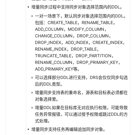
增量同步过程中支持同步对象选择范围内的DDL。
任
一对一场景下，默认同步对象选择范围内的DDL。
务
包括：CREATE_TABLE，RENAME_TABLE，
管
ADD_COLUMN，MODIFY_COLUMN，
理
CHANGE_COLUMN，DROP_COLUMN，
DROP_INDEX，ADD_INDEX，CREATE_INDEX，
标
RENAME_INDEX，DROP_TABLE，
签
TRUNCATE_TABLE，DROP_PARTITION，
管
RENAME_COLUMN，DROP_PRIMARY_KEY，
理
ADD_PRIMARY_KEY等。
可以选择部分DDL进行支持，DRS会仅仅同步勾选
对
后的DDL类型。
接
增量同步支持表的重命名，源表和目标表必须都在
云
对象选择里。
审
计
增量DDL如果在目标库无对应执行权限，可能导致
服
任务异常报错，可以通过授予权限或跳过DDL的方
务
式处理。
增量同步支持任务再编辑追加同步对象。
对