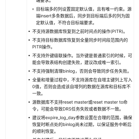
端要求。
到
MySQL
目标端多的列设置固定默认值，且有唯一约束。源
端insert多条数据后，同步到目标端后多的列为固
将
定默认值，不符合目标端要求。
GaussDB
不支持源数据库恢复到之前时间点的操作(PITR)。
集
不支持目标数据库恢复到全量同步时间段范围内的
中
PITR操作。
式
不支持外键级联操作。当外键是普通索引的时候，可
版
能会导致表结构创建失败，建议改成唯一索引。
同
步
不支持强制清理binlog，否则会导致同步任务失败。
到
全量和增量过程中，不支持源库在自增主键列上写入
Kafka
0值，否则会造成该自增列的数据在源库和目标库不
一致。
将
源数据库不支持reset master或reset master to命
TaurusDB
令，可能会导致DRS任务失败或者数据不一致。
同
建议将expire_log_day参数设置在合理的范围，确保
步
恢复时断点处的binlog尚未过期，以保证服务中断后
到
的顺利恢复。
MySQL