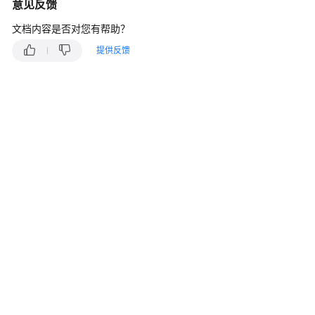
介
意见反馈
绍
文档内容是否对您有帮助？
计
提供反馈
费
说
明
快
速
入
门
用
户
指
南
常
见