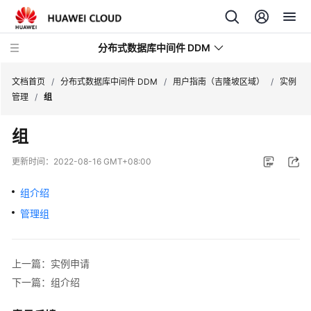
分布式数据库中间件 DDM
文档首页
/
分布式数据库中间件 DDM
/
用户指南（吉隆坡区域）
/
实例
管理
/
组
最
组
新
动
更新时间：
2022-08-16 GMT+08:00
态
组介绍
服
管理组
务
公
告
上一篇：实例申请
产
下一篇：组介绍
品