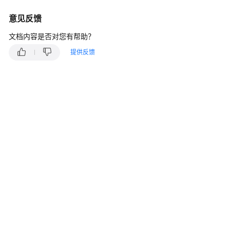
介
绍
意见反馈
计
文档内容是否对您有帮助？
费
提供反馈
说
明
快
速
入
门
用
户
指
南
常
见