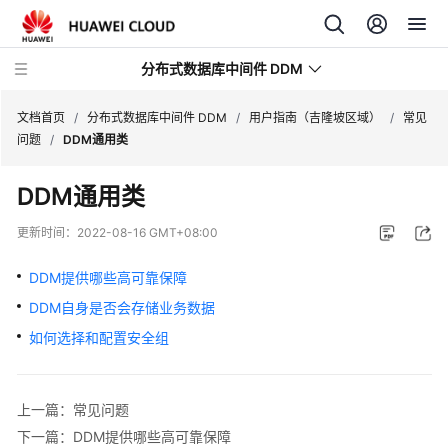
分布式数据库中间件 DDM
文档首页
/
分布式数据库中间件 DDM
/
用户指南（吉隆坡区域）
/
常见
问题
/
DDM通用类
最
DDM通用类
新
动
更新时间：
2022-08-16 GMT+08:00
态
DDM提供哪些高可靠保障
服
DDM自身是否会存储业务数据
务
公
如何选择和配置安全组
告
产
上一篇：常见问题
品
下一篇：DDM提供哪些高可靠保障