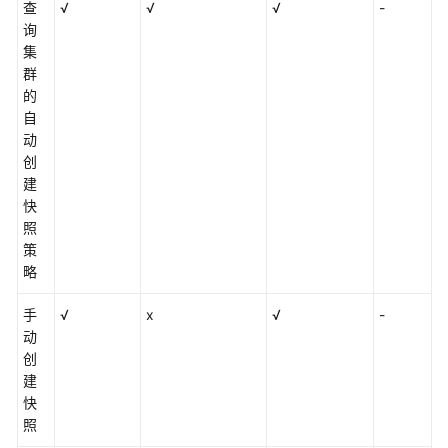
查
√
√
√
-
询
快
集
速
群
入
的
门
自
动
权
创
限
建
管
快
理
照
策
创
略
建
并
手
√
x
√
-
接
动
入
创
集
建
群
快
照
集