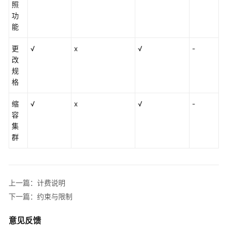
照
功
向
能
量
检
更
√
x
√
-
索
改
规
使
格
用
Kibana
缩
√
x
√
-
相
容
关
集
操
群
作
查
询
上一篇：计费说明
Elasticsearch
下一篇：约束与限制
SQL
意见反馈
增