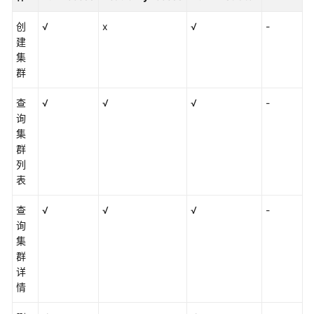
户
指
创
√
x
√
-
南
建
（巴
集
黎、
群
阿
姆
查
√
√
√
-
斯
询
特
集
丹
群
区
列
域）
表
API
查
√
√
√
-
参
询
考
集
(巴
群
黎、
详
阿
情
姆
斯