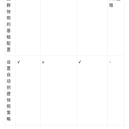
群
配
限
快
额
照
说
的
明
基
础
与
配
其
置
他
服
设
√
x
√
-
务
置
之
自
间
动
的
创
关
建
系
快
照
基
策
本
略
概
念