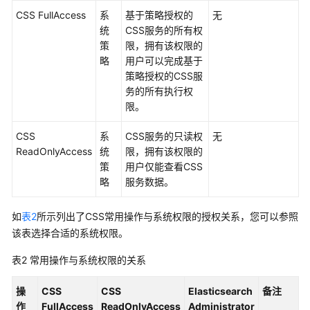
指
CSS FullAccess
系
基于策略授权的
无
南
统
CSS服务的所有权
（阿
策
限，拥有该权限的
布
略
用户可以完成基于
扎
策略授权的CSS服
比
务的所有执行权
区
限。
域）
CSS
系
CSS服务的只读权
无
API
ReadOnlyAccess
统
限，拥有该权限的
参
策
用户仅能查看CSS
考
略
服务数据。
（阿
布
如
表2
所示列出了CSS常用操作与系统权限的授权关系，您可以参照
扎
该表选择合适的系统权限。
比
区
表2
常用操作与系统权限的关系
域）
操
CSS
CSS
Elasticsearch
备注
用
作
FullAccess
ReadOnlyAccess
Administrator