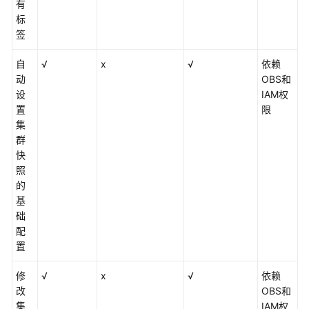
有
用
标
场
签
景
自
√
x
√
依赖
计
动
OBS和
费
设
IAM权
说
置
限
明
集
群
权
快
限
照
管
的
理
基
础
约
配
束
置
与
限
修
√
x
√
依赖
制
改
OBS和
集
IAM权