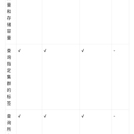
量
什
和
么
存
是
储
云
容
搜
量
索
服
查
√
√
√
-
务
询
指
产
定
品
集
优
群
势
的
标
产
签
品
组
查
√
√
√
-
件
询
所
应