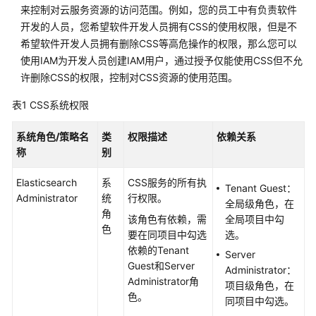
排
来控制对云服务资源的访问范围。例如，您的员工中有负责软件
除
开发的人员，您希望软件开发人员拥有CSS的使用权限，但是不
希望软件开发人员拥有删除CSS等高危操作的权限，那么您可以
视
使用IAM为开发人员创建IAM用户，通过授予仅能使用CSS但不允
频
许删除CSS的权限，控制对CSS资源的使用范围。
帮
助
表1
CSS系统权限
产
系统角色/策略名
类
权限描述
依赖关系
品
称
别
术
语
Elasticsearch
系
CSS服务的所有执
Tenant Guest：
Administrator
统
行权限。
全局级角色，在
更
角
该角色有依赖，需
全局项目中勾
多
色
要在同项目中勾选
选。
文
依赖的Tenant
Server
档
Guest和Server
Administrator：
Administrator角
项目级角色，在
用
色。
同项目中勾选。
户