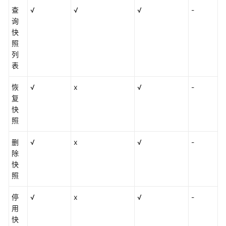
群
查
√
√
√
-
形
询
态
快
变
照
更
列
表
导
入
恢
√
x
√
-
数
复
据
快
到
照
Elasticsearch
删
√
x
√
-
除
管
快
理
照
Elasticsearch
类
停
√
x
√
-
型
用
集
快
群