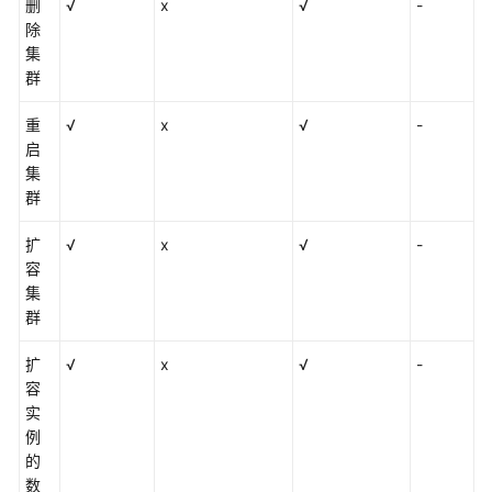
删
√
x
√
-
特
除
丹
集
区
群
域)
重
√
x
√
-
用
启
户
集
指
群
南
（吉
扩
√
x
√
-
隆
容
坡
集
区
群
域）
扩
√
x
√
-
容
产
实
品
例
介
的
绍
数