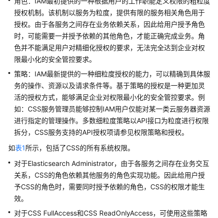
角色：IAM最初提供的一种根据用户的工作职能定义权限的粗粒度
最
授权机制。该机制以服务为粒度，提供有限的服务相关角色用于
佳
授权。由于各服务之间存在业务依赖关系，因此给用户授予角色
实
时，可能需要一并授予依赖的其他角色，才能正确完成业务。角
践
色并不能满足用户对精细化授权的要求，无法完全达到企业对权
API
限最小化的安全管控要求。
参
策略：IAM最新提供的一种细粒度授权的能力，可以精确到具体服
考
务的操作、资源以及请求条件等。基于策略的授权是一种更加灵
活的授权方式，能够满足企业对权限最小化的安全管控要求。例
SDK
如：CSS服务管理员能够控制IAM用户仅能对某一类云服务器资源
参
进行指定的管理操作。多数细粒度策略以API接口为粒度进行权限
考
拆分，CSS服务支持的API授权项请参见权限策略和授权。
常
如
表1
所示，包括了CSS的所有系统权限。
见
对于Elasticsearch Administrator，由于各服务之间存在业务交互
问
关系，CSS的角色依赖其他服务的角色实现功能。因此给用户授
题
予CSS的角色时，需要同时授予依赖的角色，CSS的权限才能生
效。
故
障
对于CSS FullAccess和CSS ReadOnlyAccess，可使用这些策略