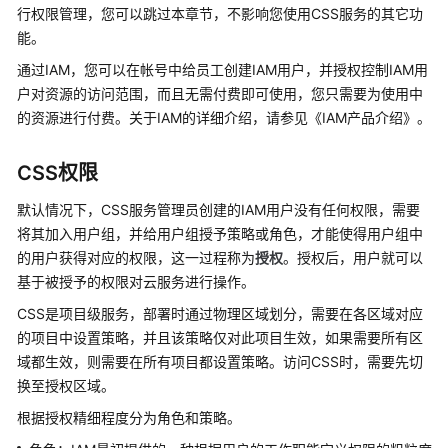
产
行权限管理，您可以跳过本章节，不影响您使用CSS服务的其它功
品
能。
介
通过IAM，您可以在帐号中给员工创建IAM用户，并授权控制IAM用
绍
户对资源的访问范围，而且无需付费即可使用，您只需要为使用中
的资源进行付费。关于IAM的详细介绍，请参见《IAM产品介绍》。
计
费
说
CSS权限
明
默认情况下，CSS服务管理员创建的IAM用户没有任何权限，需要
快
将其加入用户组，并给用户组授予策略或角色，才能使得用户组中
速
的用户获得对应的权限，这一过程称为
授权
。授权后，用户就可以
入
基于被授予的权限对云服务进行操作。
门
CSS是项目级服务，部署时通过物理区域划分，需要在各区域对应
的项目中设置策略，并且该策略仅对此项目生效，如果需要所有区
用
域都生效，则需要在所有项目都设置策略。访问CSS时，需要先切
户
换至授权区域。
指
南
根据授权精细程度分为角色和策略。