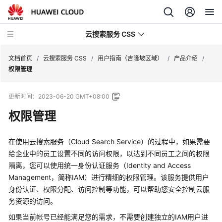
云搜索服务 CSS
文档首页
/
云搜索服务 CSS
/
用户指南（吉隆坡区域）
/
产品介绍
/
权限管理
更新时间：
2023-06-20 GMT+08:00
权限管理
最
新
动
在使用云搜索服务（Cloud Search Service）的过程中，如果需要
态
给企业中的员工设置不同的访问权限，以达到不同员工之间的权限
隔离，您可以使用统一身份认证服务（Identity and Access
服
Management，简称IAM）进行精细的权限管理。该服务提供用户
务
身份认证、权限分配、访问控制等功能，可以帮助您安全控制云服
公
务资源的访问。
告
如果当前帐号已经能满足您的需求，不需要创建独立的IAM用户进