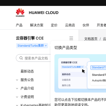
产品
解决方案
定价
云商店
伙伴
开发
云容器引擎 CCE
文档首页
/
云
切换产品类型
产品
更新时间
最新动态
云容器
服务公告
产品介绍
云容器引擎
集群场景
计费说明
您可以点击下拉框切换本产品的不
器云方面
助您更高效地阅读文档。
Kubernetes基础知识