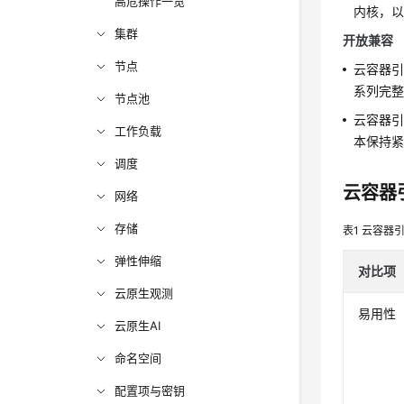
高危操作一览
内核，
集群
开放兼容
节点
云容器
系列完
节点池
云容器引擎
工作负载
本保持紧密
调度
云容器引
网络
存储
表1
云容器引
弹性伸缩
对比项
云原生观测
易用性
云原生AI
命名空间
配置项与密钥