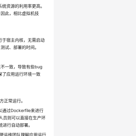
对系统资源的利用率更高。
。因此，相比虚拟机技
运行于宿主内核，无需启动
、测试、部署的时间。
不一致，导致有些bug
确保了应用运行环境一致
地方正常运行。
ockerfile来进行
而运维人员则可以直接在生产环
） 系统进行自动部署。
也方便运维团队理解应用运行