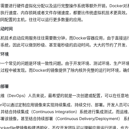
需要进行硬件虚拟化分配以及运行完整操作系统等额外开销，Docker
用执行速度、内存损耗或者文件存储速度，都要比传统虚拟机技术更高效
相同配置的主机，往往可以运行更多数量的应用。
启动时间
机技术启动应用服务往往需要数分钟，而Docker容器应用，由于直接
作系统，因此可以做到秒级、甚至毫秒级的启动时间。大大的节约了开发
行环境
中一个常见的问题是环境一致性问题。由于开发环境、测试环境、生产环境
过程中被发现。而Docker的镜像提供了除内核外完整的运行时环境，
和部署
维（DevOps）人员来说，最希望的就是一次创建或配置，可以在任意
ker可以通过定制应用镜像来实现持续集成、持续交付、部署。开发人员可以通过D
结合持续集成（Continuous Integration）系统进行集成测试，
该镜像，甚至结合持续部署（Continuous Delivery/Deployment
ockerfile使镜像构建透明化，不仅开发团队可以理解应用运行环境，