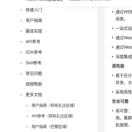
简单易用
快速入门
通过WEB
场景
。
用户指南
一站式
最佳实践
通过We
API参考
通过Web
SDK参考
深度集成
Skill参考
高性能
常见问题
基于在
并发、
视频帮助
采用高
更多文档
安全可靠
用户指南（阿布扎比区域）
高可靠：
API参考（阿布扎比区域）
用。集群
机故障
用户指南（巴黎区域）