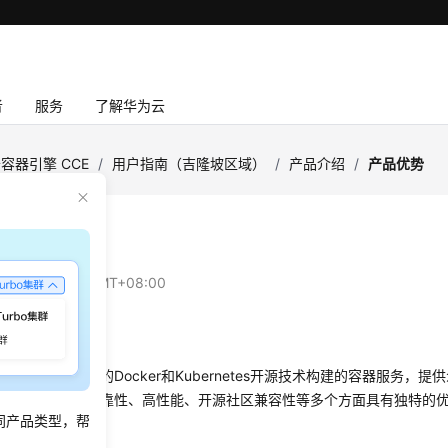
者
服务
了解华为云
容器引擎 CCE
/
用户指南（吉隆坡区域）
/
产品介绍
/
产品优势
优势
：
2026-06-26 GMT+08:00
引擎的优势
是基于业界主流的Docker和Kubernetes开源技术构建的容器服务，
的功能，在系统可靠性、高性能、开源社区兼容性等多个方面具有独特的
同产品类型，帮
的各种需求。