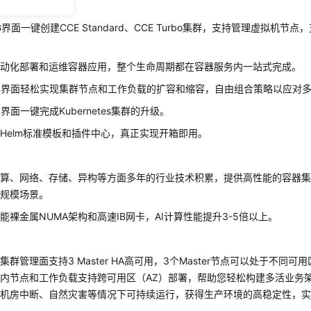
界面一键创建CCE Standard、CCE Turbo集群，支持管理虚拟机节点
自动化部署和运维容器应用，整个生命周期都在容器服务内一站式完成。
b界面轻松实现集群节点和工作负载的扩容和缩容，自由组合策略以应对
界面一键完成Kubernetes集群的升级。
Helm标准模板和插件中心，真正实现开箱即用。
计算、网络、存储、异构等方面多年的行业技术积累，提供高性能的容器
大规模场景。
性能裸金属
NUMA架构
和
高速IB网卡
，AI计算性能提升3-5倍以上。
集群管理面支持3 Master
HA高可用
，3个Master节点可以处于不同可
内节点和工作负载支持跨可用区（AZ）部署，帮助您轻松构建多活业务
、机房中断、自然灾害等情况下可持续运行，获得生产环境的高稳定性，