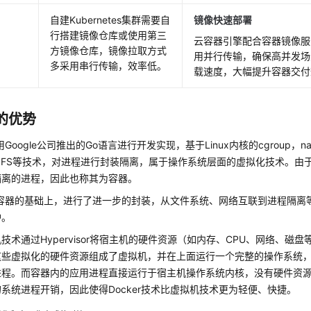
自建Kubernetes集群需要自
镜像快速部署
行搭建镜像仓库或使用第三
云容器引擎配合容器镜像服
方镜像仓库，镜像拉取方式
用并行传输，确保高并发场
多采用串行传输，效率低。
载速度，大幅提升容器交付
的优势
使用Google公司推出的Go语言进行开发实现，基于Linux内核的cgroup，na
on FS等技术，对进程进行封装隔离，属于操作系统层面的虚拟化技术。
隔离的进程，因此也称其为容器。
r在容器的基础上，进行了进一步的封装，从文件系统、网络互联到进程隔
护。
技术通过Hypervisor将宿主机的硬件资源（如内存、CPU、网络、磁
这些虚拟化的硬件资源组成了虚拟机，并在上面运行一个完整的操作系统
进程。而容器内的应用进程直接运行于宿主机操作系统内核，没有硬件资
系统进程开销，因此使得Docker技术比虚拟机技术更为轻便、快捷。