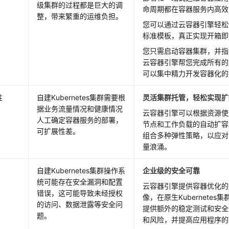
级集群的过程都是巨大的调
命周期都在容器服务内高效
整，带来繁重的运维负担。
您可以通过云容器引擎轻松
标准模板，真正实现开箱即
您只需启动容器集群，并指
云容器引擎帮您完成所有的
可以集中精力开发容器化的
性
自建Kubernetes集群需要根
灵活集群托管，轻松实现扩
据业务流量情况和健康情况
云容器引擎可以根据资源使
人工确定容器服务的部署，
节点和工作负载的自动扩容
可扩展性差。
组合多种弹性策略，以应对
量浪涌。
自建Kubernetes集群操作系
企业级的安全可靠
统可能存在安全漏洞和配置
云容器引擎提供容器优化的
错误，这可能导致未经授权
像，在原生Kubernete
的访问、数据泄露等安全问
提供额外的稳定测试和安全
题。
和风险，并提高应用程序的