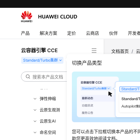
高危操作一览
集群
节点
产品
解决方案
定价
云商店
伙伴
开发
节点池
云容器引擎 CCE
文档首页
/
云
工作负载
切换产品类型
调度
常见
网络
存储
更新时间
弹性伸缩
高频常
云原生观测
集群
云原生AI
节点
您可以点击下拉框切换本产品的不
命名空间
节点池
助您更高效地阅读文档。