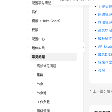
配置项与密钥
工作负
插件
网络管
模板（Helm Chart）
存储管
权限
命名空
模板插
配置中心
API&kub
最佳实践
域名DN
常见问题
镜像仓
高频常见问题
权限
集群
节点
上一篇：使用
节点池
工作负载
网络管理