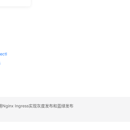
载
理
理
间
件
ectl
S
库
Nginx Ingress实现灰度发布和蓝绿发布