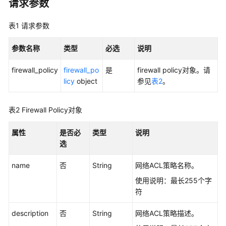
入
请求参数
门
表1
请求参数
用
户
参数名称
类型
必选
说明
指
南
firewall_policy
firewall_po
是
firewall policy对象。请
licy
object
参见
表2
。
最
佳
表2
Firewall Policy对象
实
践
属性
是否必
类型
说明
选
API
参
name
否
String
网络ACL
策略名称。
考
使用说明：最长255个字
符
SDK
参
description
否
String
网络ACL
策略描述。
考