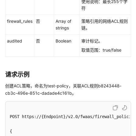
使用说明：最长255个字
常
符
见
问
firewall_rules
否
Array of
策略引用的
网络ACL
规则
题
strings
链。
audited
否
Boolean
审计标记。
视
频
取值范围：true/false
帮
助
请求示例
产
品
创建ACL策略，命名为test-policy，关联ACL规则b8243448-
术
cb3c-496e-851c-dadade4c161b。
语
更
多
POST https://{Endpoint}/v2.0/fwaas/firewall_policies

文
档
{
