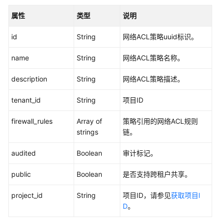
黎
属性
类型
说明
区
域）
id
String
网络ACL
策略uuid标识。
API
name
String
网络ACL
策略名称。
参
考
description
String
网络ACL
策略描述。
(巴
黎
tenant_id
String
项目ID
区
域)
firewall_rules
Array of
策略引用的
网络ACL
规则
strings
链。
用
audited
户
Boolean
审计标记。
指
public
Boolean
是否支持跨租户共享。
南
（联
project_id
String
项目ID，请参见
获取项目I
盟
D
。
区
域）