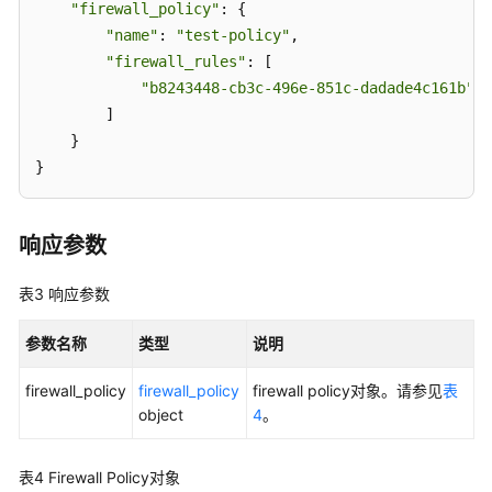
"firewall_policy"
: {

用
"name"
: 
"test-policy"
, 

户
"firewall_rules"
: [

指
"b8243448-cb3c-496e-851c-dadade4c161b"
南
        ]

（阿
    }

布
}
扎
比
区
响应参数
域）
表3
响应参数
API
参
参数名称
类型
说明
考
firewall_policy
firewall_policy
firewall policy对象。请参见
表
用
object
4
。
户
指
南
表4
Firewall Policy对象
（巴