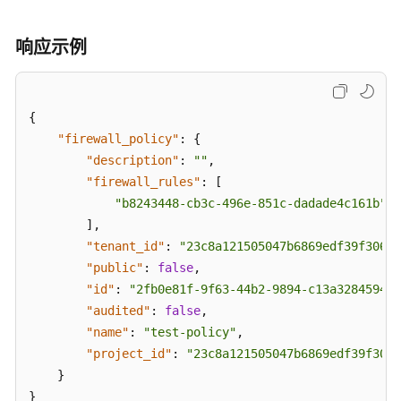
API
响应示例
参
考
（联
盟
{
区
"firewall_policy"
:
{
域）
"description"
:
""
,
"firewall_rules"
:
[
用
"b8243448-cb3c-496e-851c-dadade4c161b"
户
]
,
指
"tenant_id"
:
"23c8a121505047b6869edf39f30627
南
"public"
:
false
,
（吉
"id"
:
"2fb0e81f-9f63-44b2-9894-c13a3284594a"
隆
"audited"
:
false
,
坡
"name"
:
"test-policy"
,
区
域）
"project_id"
:
"23c8a121505047b6869edf39f3062
}
API
}