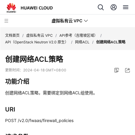
虚拟私有云 VPC
文档首页
/
虚拟私有云 VPC
/
API参考（吉隆坡区域）
/
API（OpenStack Neutron V2.0 原生）
/
网络ACL
/
创建网络ACL策略
最
创建网络ACL
策略
新
动
更新时间：
2024-04-18 GMT+08:00
态
功能介绍
产
创建
网络ACL
策略，需要绑定到网络ACL组使用。
品
介
绍
URI
POST /v2.0/fwaas/firewall_policies
快
速