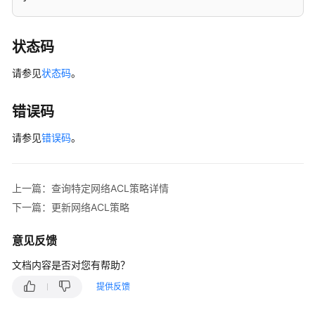
参
考
（吉
状态码
隆
请参见
坡
状态码
。
区
域）
错误码
使
请参见
错误码
。
用
前
必
上一篇：查询特定网络ACL策略详情
读
下一篇：更新网络ACL策略
API
意见反馈
概
览
文档内容是否对您有帮助？
提供反馈
如
何