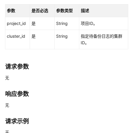
产
品
参数
是否必选
参数类型
描述
介
绍
project_id
是
String
项目ID。
计
cluster_id
是
String
指定待备份日志的集群
费
ID。
说
明
请求参数
快
速
无
入
门
响应参数
用
无
户
指
请求示例
南
无