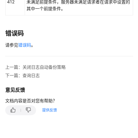
412
未满足前提条件，服务器未满足请求者在请求中设置的
排
其中一个前提条件。
除
视
频
错误码
帮
助
请参见
错误码
。
产
品
上一篇：关闭日志自动备份策略
术
下一篇：查询日志
语
意见反馈
更
多
文档内容是否对您有帮助？
文
提供反馈
档
用
户