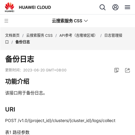
云搜索服务 CSS
文档首页
/
云搜索服务 CSS
/
API参考（吉隆坡区域）
/
日志管理接
口
/
备份日志
备份日志
最
更新时间：
2023-06-20 GMT+08:00
新
功能介绍
动
态
该接口用于备份日志。
服
URI
务
公
POST /v1.0/{project_id}/clusters/{cluster_id}/logs/collect
告
表1
路径参数