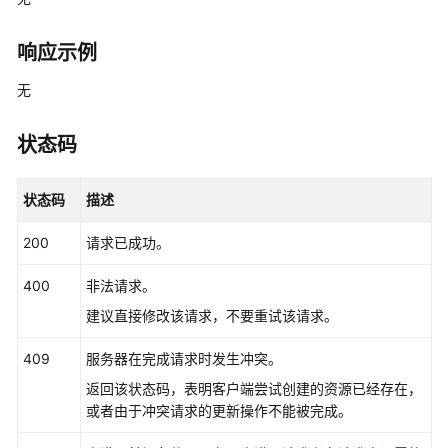
最
佳
响应示例
实
践
无
API
状态码
参
考
状态码
描述
SDK
参
200
请求已成功。
考
400
非法请求。
常
建议直接修改该请求，不要重试该请求。
见
问
409
服务器在完成请求时发生冲突。
题
返回该状态码，表明客户端尝试创建的资源已经存在，
或者由于冲突请求的更新操作不能被完成。
故
障