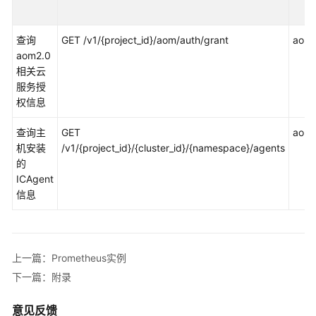
说
明
查询
GET /v1/{project_id}/aom/auth/grant
aom:
快
aom2.0
速
相关云
入
服务授
门
权信息
用
查询主
GET
aom:i
户
机安装
/v1/{project_id}/{cluster_id}/{namespace}/agents
指
的
南
ICAgent
信息
最
佳
实
践
上一篇：Prometheus实例
下一篇：附录
API
参
意见反馈