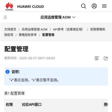
应用运维管理 AOM
文档首页
/
应用运维管理 AOM
/
API参考（吉隆坡区域）
/
权限策略和
授权项
/
策略授权参考
/
配置管理
最
配置管理
新
动
更新时间：
2025-08-07 GMT+08:00
态
说明：
产
品
“√”表示支持，“x”表示暂不支持。
介
绍
表1
配置管理
计
权限
对应API接口
授权
费