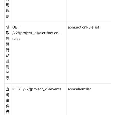
权
动
参
规
考
则
获
GET
告
aom:actionRule:list
取
/v2/{project_id}/alert/action-
警
告
rules
警
监
行
控
动
规
Prometheus
则
监
列
控
表
日
查
POST /v2/{project_id}/events
aom:alarm:list
志
询
事
Prometheus
件
实
告
例