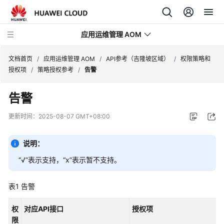
应用运维管理 AOM
文档首页
/
应用运维管理 AOM
/
API参考（吉隆坡区域）
/
权限策略和
授权项
/
策略授权参考
/
告警
最
告警
新
动
更新时间：
2025-08-07 GMT+08:00
态
说明：
产
品
“√”表示支持，“x”表示暂不支持。
介
绍
表1
告警
计
权
对应API接口
授权项
费
限