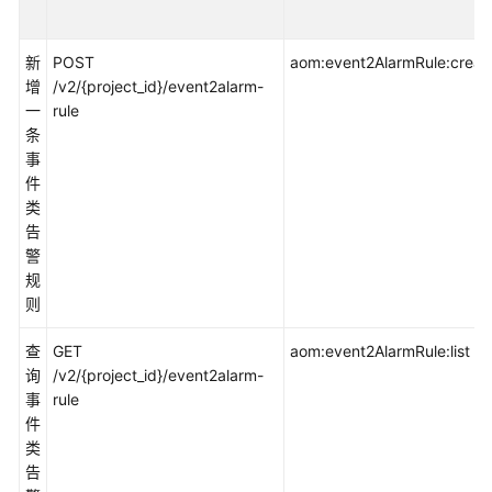
说
明
新
POST
aom:event2AlarmRule:creat
快
增
/v2/{project_id}/event2alarm-
速
一
rule
入
条
门
事
件
用
类
户
告
指
警
南
规
则
最
佳
查
GET
aom:event2AlarmRule:list
实
询
/v2/{project_id}/event2alarm-
践
事
rule
件
API
类
参
告