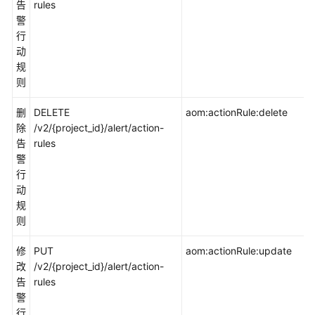
告
rules
限
警
策
行
略
动
和
规
授
则
权
项
删
DELETE
aom:actionRule:delete
除
/v2/{project_id}/alert/action-
权
告
rules
限
警
和
行
授
动
权
规
项
则
说
明
修
PUT
aom:actionRule:update
改
/v2/{project_id}/alert/action-
策
告
rules
略
警
授
行