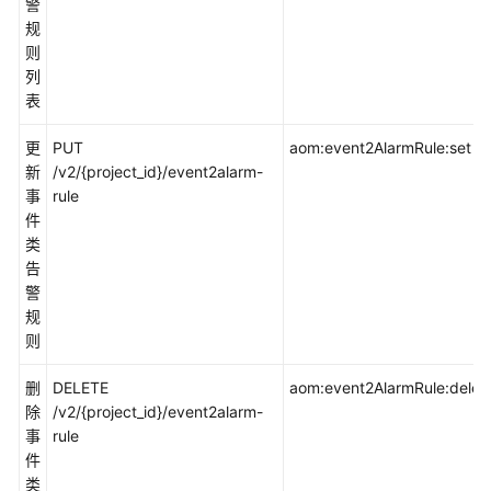
考
警
规
SDK
则
参
列
考
表
更
PUT
aom:event2AlarmRule:set
常
新
/v2/{project_id}/event2alarm-
见
事
rule
问
件
题
类
告
视
警
频
规
帮
则
助
删
DELETE
aom:event2AlarmRule:delet
AOM
除
/v2/{project_id}/event2alarm-
1.0
事
rule
文
件
档
类