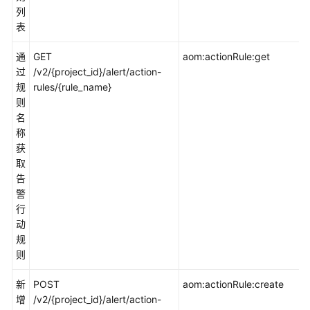
列
读
表
API
通
GET
aom:actionRule:get
概
过
/v2/{project_id}/alert/action-
览
规
rules/{rule_name}
则
如
名
何
称
调
获
用
取
API
告
警
API
行
动
应
规
用
则
示
例
新
POST
aom:actionRule:create
增
/v2/{project_id}/alert/action-
权