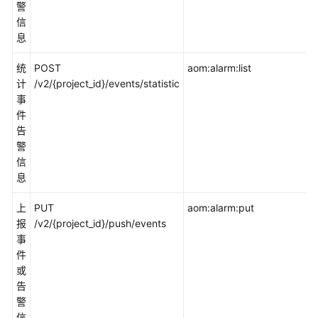
警
信
配
息
置
管
统
POST
aom:alarm:list
理
计
/v2/{project_id}/events/statistic
事
附
件
录
告
警
修
信
订
息
记
录
上
PUT
aom:alarm:put
报
/v2/{project_id}/push/events
用
事
户
件
指
或
南
告
（阿
警
布
信