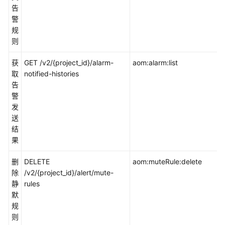
告
更
警
多
规
文
则
档
获
GET /v2/{project_id}/alarm-
aom:alarm:list
用
取
notified-histories
户
告
指
警
南
发
（1.0）
送
（吉
结
隆
果
坡
区
删
DELETE
aom:muteRule:delete
域）
除
/v2/{project_id}/alert/mute-
静
rules
用
默
户
规
指
则
南