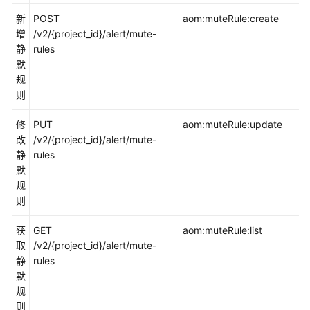
（2.0）
新
POST
aom:muteRule:create
（吉
增
/v2/{project_id}/alert/mute-
隆
静
rules
坡
默
区
规
域）
则
API
修
PUT
aom:muteRule:update
参
改
/v2/{project_id}/alert/mute-
考
静
rules
（吉
默
隆
规
坡
则
区
域）
获
GET
aom:muteRule:list
取
/v2/{project_id}/alert/mute-
静
rules
使
默
用
规
前
则
必