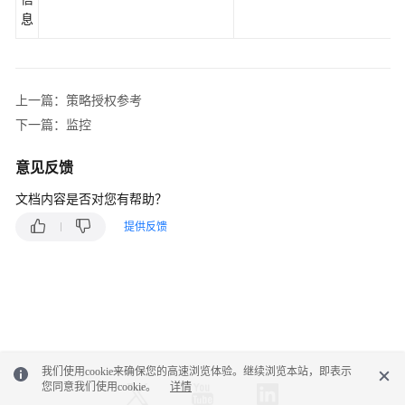
扎
息
比
区
域）
上一篇：策略授权参考
API
下一篇：监控
参
考
意见反馈
（阿
布
文档内容是否对您有帮助？
扎
提供反馈
比
区
域）
用
户
指
我们使用cookie来确保您的高速浏览体验。继续浏览本站，即表示
南
您同意我们使用cookie。
详情
（安