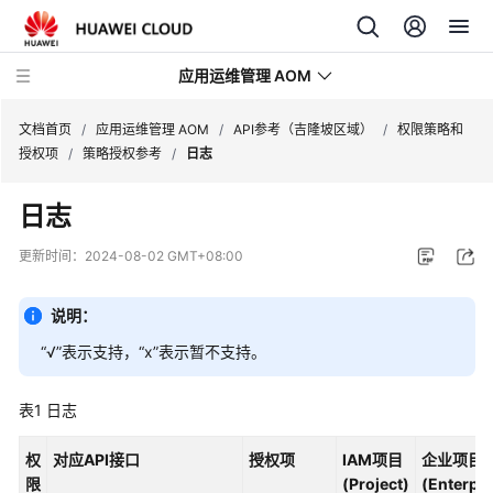
应用运维管理 AOM
文档首页
/
应用运维管理 AOM
/
API参考（吉隆坡区域）
/
权限策略和
授权项
/
策略授权参考
/
日志
最
日志
新
动
更新时间：
2024-08-02 GMT+08:00
态
说明：
产
品
“√”表示支持，“x”表示暂不支持。
介
绍
表1
日志
计
权
对应API接口
授权项
IAM项目
企业项目
费
限
(Project)
(Enterpri