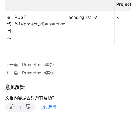
说
Project)
明
查
POST
aom:log:list
√
×
快
询
/v1/{project_id}/als/action
速
日
入
志
门
用
户
上一篇：Prometheus监控
指
下一篇：Prometheus实例
南
意见反馈
最
佳
文档内容是否对您有帮助？
实
提供反馈
践
API
参