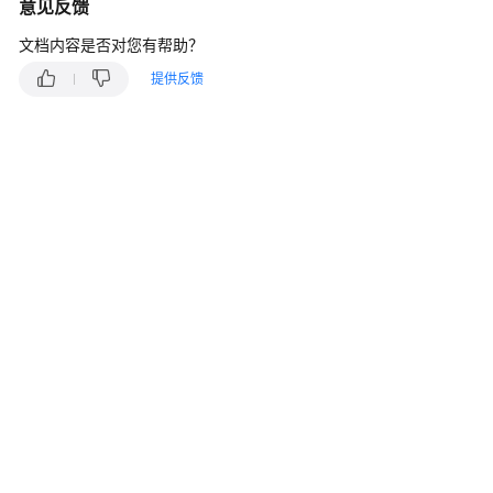
介
意见反馈
绍
文档内容是否对您有帮助？
计
提供反馈
费
说
明
快
速
入
门
用
户
指
南
开
发