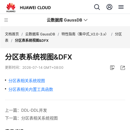
云数据库 GaussDB
文档首页
/
云数据库 GaussDB
/
特性指南（集中式_V2.0-3.x）
/
分区
表
/
分区表系统视图&DFX
最
分区表系统视图&DFX
新
动
更新时间：
2026-07-14 GMT+08:00
态
分区表相关系统视图
服
分区表相关内置工具函数
务
公
告
上一篇：DDL-DDL并发
产
下一篇：分区表相关系统视图
品