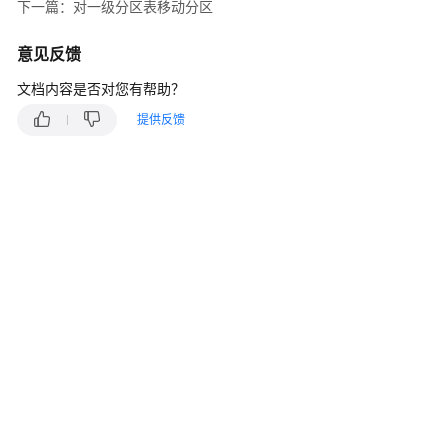
介
下一篇：对一级分区表移动分区
绍
意见反馈
计
文档内容是否对您有帮助？
费
说
提供反馈
明
快
速
入
门
用
户
指
南
开
发