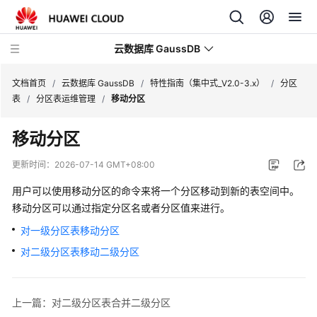
云数据库 GaussDB
文档首页
/
云数据库 GaussDB
/
特性指南（集中式_V2.0-3.x）
/
分区
表
/
分区表运维管理
/
移动分区
最
移动分区
新
动
更新时间：
2026-07-14 GMT+08:00
态
用户可以使用移动分区的命令来将一个分区移动到新的表空间中。
服
移动分区可以通过指定分区名或者分区值来进行。
务
对一级分区表移动分区
公
对二级分区表移动二级分区
告
产
品
上一篇：对二级分区表合并二级分区