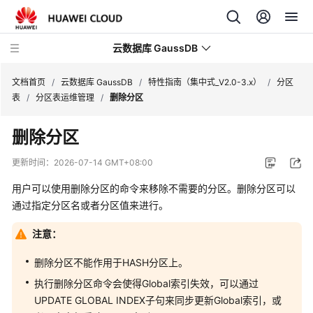
云数据库 GaussDB
文档首页
/
云数据库 GaussDB
/
特性指南（集中式_V2.0-3.x）
/
分区
表
/
分区表运维管理
/
删除分区
最
删除分区
新
动
更新时间：
2026-07-14 GMT+08:00
态
用户可以使用删除分区的命令来移除不需要的分区。删除分区可以
服
通过指定分区名或者分区值来进行。
务
注意：
公
告
删除分区不能作用于HASH分区上。
产
执行删除分区命令会使得Global索引失效，可以通过
品
UPDATE GLOBAL INDEX子句来同步更新Global索引，或