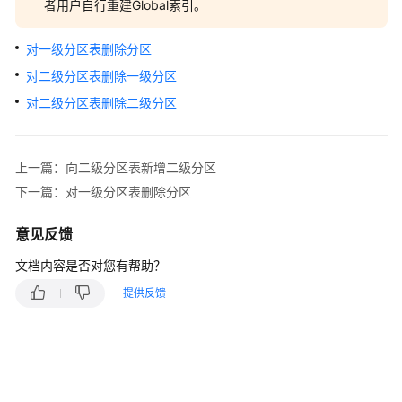
介
者用户自行重建Global索引。
绍
对一级分区表删除分区
计
对二级分区表删除一级分区
费
说
对二级分区表删除二级分区
明
快
上一篇：向二级分区表新增二级分区
速
下一篇：对一级分区表删除分区
入
门
意见反馈
用
文档内容是否对您有帮助？
户
提供反馈
指
南
开
发