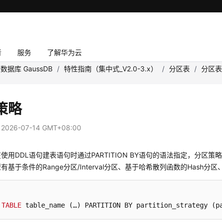
者
服务
了解华为云
数据库 GaussDB
/
特性指南（集中式_V2.0-3.x）
/
分区表
/
分区
策略
：
2026-07-14 GMT+08:00
使用DDL语句建表语句时通过PARTITION BY语句的语法指定，分
有基于条件的Range分区/Interval分区、基于哈希散列函数的Hash分
 
TABLE
 table_name (…) PARTITION BY partition_strategy (p