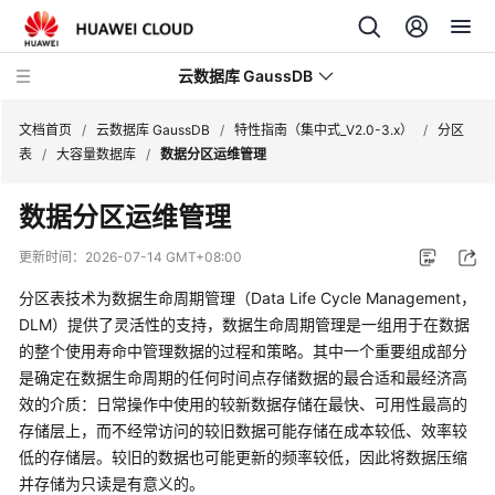
云数据库 GaussDB
文档首页
/
云数据库 GaussDB
/
特性指南（集中式_V2.0-3.x）
/
分区
表
/
大容量数据库
/
数据分区运维管理
最
数据分区运维管理
新
动
更新时间：
2026-07-14 GMT+08:00
态
分区表技术为数据生命周期管理（Data Life Cycle Management，
服
DLM）提供了灵活性的支持，数据生命周期管理是一组用于在数据
务
的整个使用寿命中管理数据的过程和策略。其中一个重要组成部分
公
是确定在数据生命周期的任何时间点存储数据的最合适和最经济高
告
效的介质：日常操作中使用的较新数据存储在最快、可用性最高的
存储层上，而不经常访问的较旧数据可能存储在成本较低、效率较
产
低的存储层。较旧的数据也可能更新的频率较低，因此将数据压缩
品
并存储为只读是有意义的。