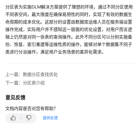
介
分区表为实施DLM解决方案提供了理想的环境，通过不同分区使用
绍
不同表空间，最大限度在确保易用性的同时，实现了有效的数据生
计
命周期的成本优化。这部分的设置由数据库运维人员在服务端设置
费
操作完成，实际用户并不感知这一层面的优化设置，对用户而言逻
说
辑上仍然是对同一张表的查询操作。此外不同分区可以分别实施备
明
份、恢复、索引重建等运维性质的操作，能够对单个数据集不同子
类进行分治操作，满足用户业务场景的差异化需求。
快
速
入
上一篇：数据分区查找优化
门
下一篇：分区表介绍
用
意见反馈
户
指
文档内容是否对您有帮助？
南
提供反馈
开
发