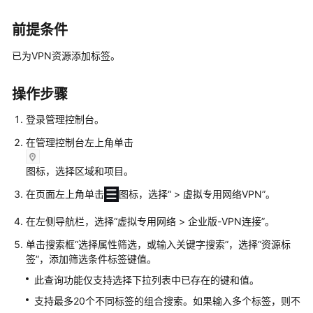
说
明
前提条件
快
已为VPN资源添加标签。
速
入
操作步骤
门
登录管理控制台。
用
户
在管理控制台左上角单击
指
图标，选择区域和项目。
南
在页面左上角单击
图标，选择
“
>
虚拟专用网络VPN
”
。
管
理
在左侧导航栏，选择
“
虚拟专用网络
>
企业版-VPN连接
”
。
员
单击搜索框“选择属性筛选，或输入关键字搜索”，选择
“资源标
指
签”
，添加筛选条件标签键值。
南
此查询功能仅支持选择下拉列表中已存在的键和值。
最
支持最多20个不同标签的组合搜索。如果输入多个标签，则不