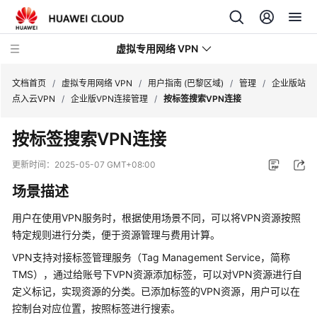
虚拟专用网络 VPN
文档首页
/
虚拟专用网络 VPN
/
用户指南 (巴黎区域)
/
管理
/
企业版站
点入云VPN
/
企业版VPN连接管理
/
按标签搜索VPN连接
最
按标签搜索VPN连接
新
动
更新时间：
2025-05-07 GMT+08:00
态
场景描述
产
用户在使用VPN服务时，根据使用场景不同，可以将VPN资源按照
品
特定规则进行分类，便于资源管理与费用计算。
介
绍
VPN支持对接标签管理服务（Tag Management Service，简称
TMS），通过给账号下VPN资源添加标签，可以对VPN资源进行自
计
定义标记，实现资源的分类。已添加标签的VPN资源，用户可以在
费
控制台对应位置，按照标签进行搜索。