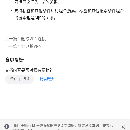
佳
同标签之间为“与”的关系。
实
支持标签和其他条件进行组合搜索。标签和其他搜索条件组合
践
的搜索也是“与”的关系。
故
障
上一篇：删除VPN连接
排
除
下一篇：经典版VPN
常
意见反馈
见
文档内容是否对您有帮助？
问
题
提供反馈
API
参
考
更
多
我们使用cookie来确保您的高速浏览体验。继续浏览本站，即表示