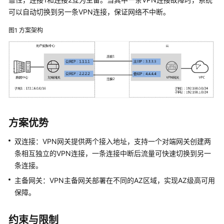
说
明
可以自动切换到另一条VPN连接，保证网络不中断。
图1
方案架构
快
速
入
门
用
户
指
方案优势
南
双连接：VPN网关提供两个接入地址，支持一个对端网关创建两
管
条相互独立的VPN连接，一条连接中断后流量可快速切换到另一
理
条连接。
员
指
主备网关：VPN主备网关部署在不同的AZ区域，实现AZ级高可用
南
保障。
最
约束与限制