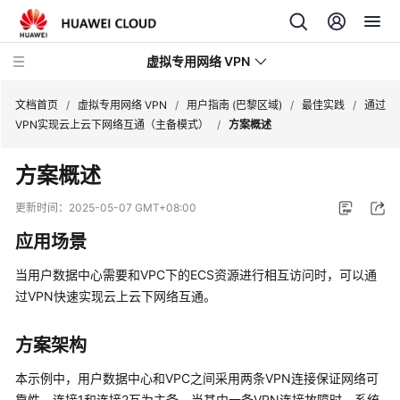
虚拟专用网络 VPN
文档首页
/
虚拟专用网络 VPN
/
用户指南 (巴黎区域)
/
最佳实践
/
通过
VPN实现云上云下网络互通（主备模式）
/
方案概述
最
方案概述
新
动
更新时间：
2025-05-07 GMT+08:00
态
应用场景
产
当用户数据中心需要和VPC下的ECS资源进行相互访问时，可以通
品
过VPN快速实现云上云下网络互通。
介
绍
方案架构
计
本示例中，用户数据中心和VPC之间采用两条VPN连接保证网络可
费
靠性，连接1和连接2互为主备。当其中一条VPN连接故障时，系统