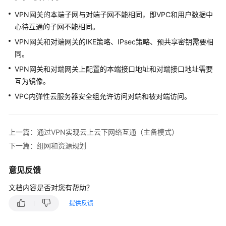
佳
实
VPN网关的本端子网与对端子网不能相同，即VPC和用户数据中
践
心待互通的子网不能相同。
VPN网关和对端网关的IKE策略、IPsec策略、预共享密钥需要相
故
同。
障
排
VPN网关和对端网关上配置的本端接口地址和对端接口地址需要
除
互为镜像。
VPC内弹性云服务器安全组允许访问对端和被对端访问。
常
见
问
上一篇：通过VPN实现云上云下网络互通（主备模式）
题
下一篇：组网和资源规划
API
意见反馈
参
考
文档内容是否对您有帮助？
提供反馈
更
多