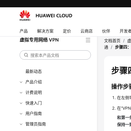
产品
解决方案
定价
云商店
伙伴
开发
虚拟专用网络 VPN
文档首页
/
虚
通
/
步骤四：
步骤
最新动态
产品介绍
操作步
计费说明
在左侧
快速入门
在
“VP
用户指南
和第一
管理员指南
保持一