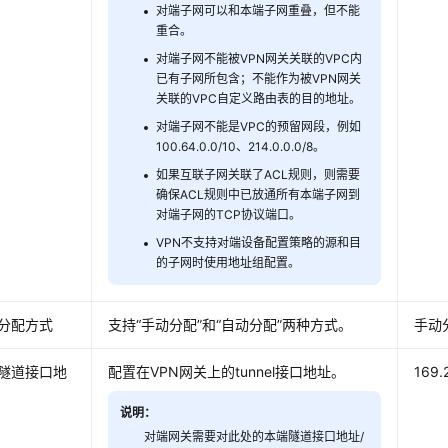
对端子网可以和本端子网重叠，但不能
重合。
对端子网不能被VPN网关关联的VPC内
已有子网所包含；不能作为被VPN网关
关联的VPC自定义路由表的目的地址。
对端子网不能是VPC的预留网段，例如
100.64.0.0/10、214.0.0.0/8。
如果互联子网关联了ACL规则，则需要
确保ACL规则中已放通所有本端子网到
对端子网的TCP协议端口。
VPN不支持对端设备配置策略的源和目
的子网时使用地址组配置。
分配方式
支持
“手动分配”
和
“自动分配”
两种方式。
手动
隧道接口地
配置在VPN网关上的tunnel接口地址。
169.
说明：
对端网关需要对此处的本端隧道接口地址/