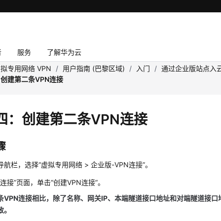
者
服务
了解华为云
拟专用网络 VPN
/
用户指南 (巴黎区域)
/
入门
/
通过企业版站点入云
创建第二条VPN连接
四：创建第二条VPN连接
骤
导航栏，选择
“
虚拟专用网络
>
企业版-VPN连接
”
。
N连接”
页面，单击
“创建VPN连接”
。
条VPN连接相比，除了名称、网关IP、本端隧道接口地址和对端隧道接
致。