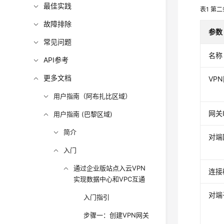
最佳实践
表1
第二
故障排除
参数
常见问题
名称
API参考
更多文档
VP
用户指南（阿布扎比区域）
网关I
用户指南 (巴黎区域)
简介
对端
入门
通过企业版站点入云VPN
连接
实现数据中心和VPC互通
对端
入门指引
步骤一：创建VPN网关