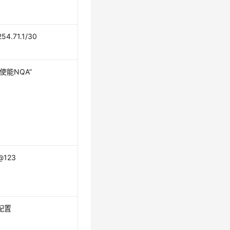
254.71.1/30
使能NQA”
@123
配置