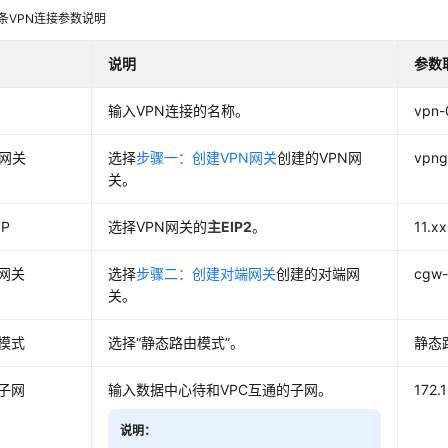
条VPN连接参数说明
说明
参数
输入VPN连接的名称。
vpn-
N网关
选择
步骤一：创建VPN网关
创建的VPN网
vpng
关。
P
选择VPN网关的
主EIP2
。
11.xx
网关
选择
步骤二：创建对端网关
创建的对端网
cgw-
关。
模式
选择“静态路由模式”。
静态
子网
输入数据中心待和VPC互通的子网。
172.
说明：