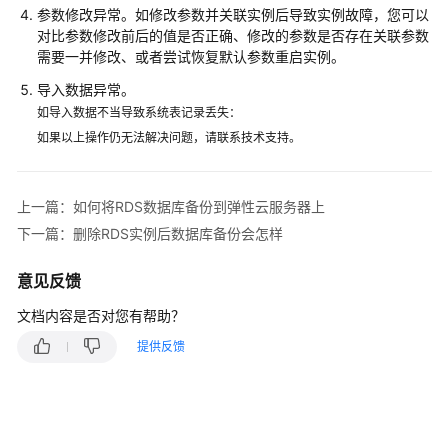
快
参数修改异常。如修改参数并关联实例后导致实例故障，您可以
速
对比参数修改前后的值是否正确、修改的参数是否存在关联参数
入
需要一并修改、或者尝试恢复默认参数重启实例。
门
导入数据异常。
如导入数据不当导致系统表记录丢失：
内
如果以上操作仍无法解决问题，请联系技术支持。
核
介
绍
上一篇：如何将RDS数据库备份到弹性云服务器上
用
下一篇：删除RDS实例后数据库备份会怎样
户
指
意见反馈
南
文档内容是否对您有帮助？
最
提供反馈
佳
实
践